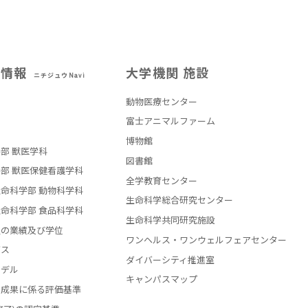
試情報
大学機関 施設
ニチジュウNavi
動物医療センター
部
富士アニマルファーム
博物館
部 獣医学科
図書館
部 獣医保健看護学科
全学教育センター
命科学部 動物科学科
生命科学総合研究センター
命科学部 食品科学科
生命科学共同研究施設
員の業績及び学位
ワンヘルス・ワンウェルフェアセンター
バス
ダイバーシティ推進室
モデル
キャンパスマップ
の成果に係る評価基準