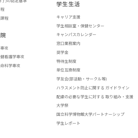
修了)の認定基準
学生生活
課程
キャリア支援
員課程
学生相談室・保健センター
学院
キャンパスカレンダー
窓口業務案内
学専攻
奨学金
保健看護学専攻
特待生制度
生命科学専攻
単位互換制度
学友会(部活動・サークル等)
ハラスメント防止に関する ガイドライン
配慮の必要な学生に対する 取り組み・支援
大学祭
国立科学博物館大学パートナーシップ
学生レポート