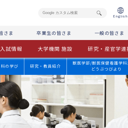
English
皆さま
卒業生の皆さま
一般の皆さま
入試情報
大学機関 施設
研究・産官学連
獣医学部/獣医保健看護学科
学科の学び
研究・教員紹介
どうぶつびより