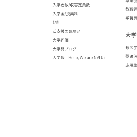
卒業(
入学者数/収容定員数
教職
入学金/授業料
学芸
規則
ご支援のお願い
大
大学評価
獣医
大学発ブログ
獣医
大学報「Hello, We are NVLU」
応用