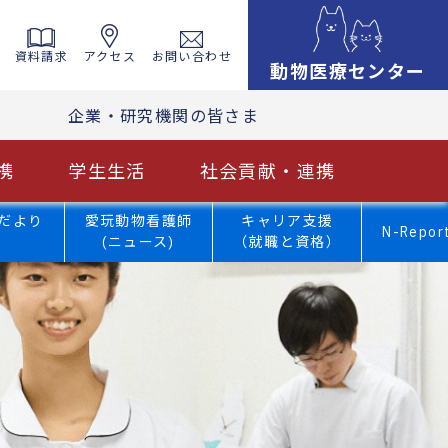
資料請求
アクセス
お問い合わせ
動物医療センター
企業・研究機関の皆さま
携
学生生活
社会貢献・連携
だより
愛玩動物看護師
キャリア支援
N-Repor
(ニュース)
（就職と資格）