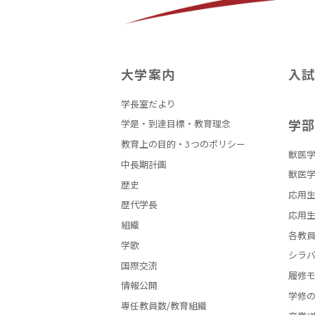
大学案内
入
学長室だより
学
学是・到達目標・教育理念
教育上の目的・3つのポリシー
獣医学
中長期計画
獣医学
歴史
応用生
歴代学長
応用生
組織
各教
学歌
シラ
国際交流
履修
情報公開
学修
専任教員数/教育組織