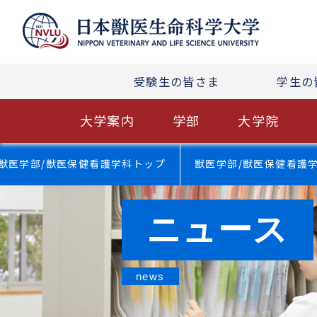
受験生の皆さま
学生の
大学案内
学部
大学院
獣医学部/獣医保健看護学科トップ
獣医学部/獣医保健看護
ニュース
news