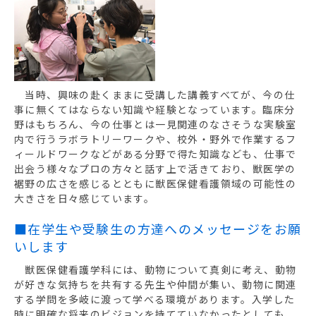
当時、興味の赴くままに受講した講義すべてが、今の仕
事に無くてはならない知識や経験となっています。臨床分
野はもちろん、今の仕事とは一見関連のなさそうな実験室
内で行うラボラトリーワークや、校外・野外で作業するフ
ィールドワークなどがある分野で得た知識なども、仕事で
出会う様々なプロの方々と話す上で活きており、獣医学の
裾野の広さを感じるとともに獣医保健看護領域の可能性の
大きさを日々感じています。
■在学生や受験生の方達へのメッセージをお願
いします
獣医保健看護学科には、動物について真剣に考え、動物
が好きな気持ちを共有する先生や仲間が集い、動物に関連
する学問を多岐に渡って学べる環境があります。入学した
時に明確な将来のビジョンを持てていなかったとしても、