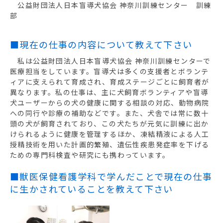
公益財団法人日本盲導犬協会 神奈川訓練センター 訓練
部
■現在の仕事の内容について教えて下さい
私は公益財団法人日本盲導犬協会 神奈川訓練センターで
医療担当をしています。盲導犬は多くの支援者とボランテ
ィアに支えられて育成され、育成ステージごとに飼育者が
異なります。私の仕事は、主に犬飼育ボランティアや盲導
犬ユーザーからの犬の健康に関する相談の対応、動物病院
への同行や診療の補助などです。また、犬舎では常に数十
頭の犬が飼育されており、この犬たちが元気に訓練に出か
けられるように健康を管理するほか、凍結精液による人工
授精技術を用いた計画的繁殖、遺伝性疾患発症率を下げる
ための専門科検査や研究にも携わっています。
■獣医保健看護学科で学んだことで現在の仕事
に生かされていることを教えて下さい