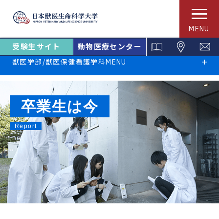
MENU
受験生サイト
動物医療センター
獣医学部/獣医保健看護学科MENU
卒業生は今
Report