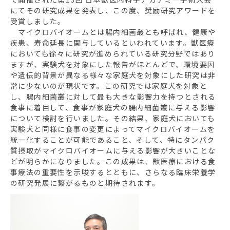
にてその研究成果を発表し、この度、奨励研究アワードを
受賞しました。
マイクロバイオームとは腸内細菌叢とも呼ばれ、健康や
疾患、寿命延長に関与しているといわれています。獣医療
においても徐々に研究が進められている研究分野ではあり
ますが、実験犬を対象にした報告がほとんどで、環境要因
や遺伝的背景が異なる様々な家庭犬を対象にした研究は非
常に少ないのが現状です。この研究では家庭犬を対象と
し、腸内細菌叢に対して最も大きな影響力を持つとされる
食事に着目して、食事が家庭犬の腸内細菌叢に与える影響
について検討を行いました。その結果、家庭犬においても
実験犬と同様に食事の変更によってマイクロバイオームを
統一化することが可能であること、そして、特にタンパク
質摂取がマイクロバイオームに与える影響が大きいことな
どが明らかになりました。この成果は、獣医療における食
事療法の重要性を示唆するとともに、さらなる臨床栄養学
の研究発展に繋がるものと期待されます。