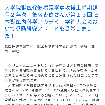
大学院獣医保健看護学専攻博士前期課
程２年次 後藤杏依さんが第１３回 日
本獣医内科学アカデミー学術大会にお
いて奨励研究アワードを受賞しまし
た！
獣医保健看護学科 獣医保健看護学臨床部門 教授 左
向 敏紀
クリニカルニュートリション研究会は犬と猫の臨床栄養
学に関する研究を支援している団体で、助成研究の中から
選考委員会にて特に優秀であると評価された研究にはアワ
ードが授与されます。
大学院獣医保健看護学専攻博士前期課程2年次の後藤杏
依さんは、2015年度に「フードの変更が家庭犬の糞便マイ
クロバイオームに与える影響について」というテーマで研
究助成を受け、平成29年2月17日～19日にパシフィコ横浜
で開催された第13回 日本獣医内科学アカデミー学術大会