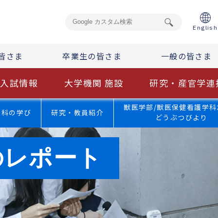
English
皆さま
卒業生の皆さま
一般の皆さま
入試情報
大学機関 施設
研究・産官学連
獣医学部/獣医保健看護学科
学科の学び
研究・教員紹介
どうぶつびより
のレポート