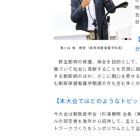
ポ
物
会
谷
梶ヶ谷 博 教授（獣医保健看護学科長）
野生動物の保護、保全を目的として、
基づいて社会に貢献することを念頭に
する獣医師のほか、そこに関心を寄せ
も獣医保健看護学関連の方も含む多く
【本大会ではどのようなトピッ
今大会は獣医疫学会（杉浦勝明 会長（
ルの研究者を海外から招待して、主と
トワークづくりをシンポジウムとして