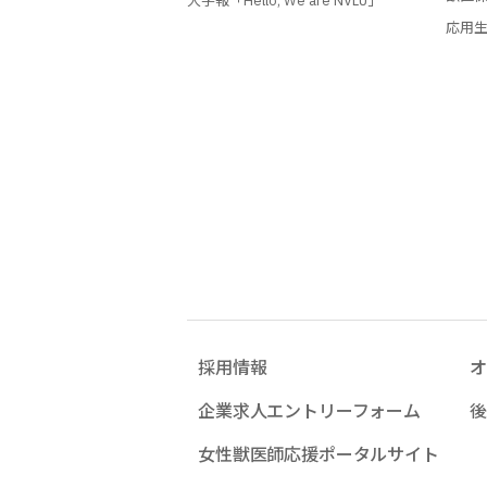
大学報「Hello, We are NVLU」
応用
採用情報
オ
企業求人エントリーフォーム
後
女性獣医師応援ポータルサイト