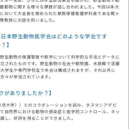
スター発表、さらには学生部会集会も開かれ、野生動物や動
園動物に関する様々な課題が話し合われました。今回は本大
において大会長を務められた獣医保健看護学科長である梶ヶ
博教授にお話を伺いました。
【日本野生動物医学会はどのような学会です
か？】
野生動物の保護管理や医学について科学的な手法とデータに
設立されたものです。野生動物の社会や動物園、水族館で活躍
る大学生や専門学校生で本会は構成されますが、それ以外に
の方々が参加されています。
クがありましたか？】
東京大学））とのコラボレーションを試み、タスマニアデビ
して自然界における動物の感染症と疫学的コントロール、ネッ
企画し、好評を得ることができました。