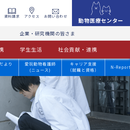
資料請求
アクセス
お問い合わせ
動物医療センター
企業・研究機関の皆さま
携
学生生活
社会貢献・連携
だより
愛玩動物看護師
キャリア支援
N-Repor
(ニュース)
（就職と資格）