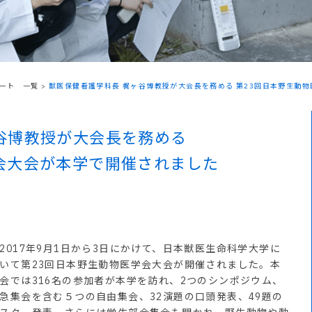
ート 一覧
>
獣医保健看護学科長 梶ヶ谷博教授が大会長を務める 第23回日本野生動
谷博教授が大会長を務める
会大会が本学で開催されました
017年9月1日から3日にかけて、日本獣医生命科学大学に
いて第23回日本野生動物医学会大会が開催されました。本
会では316名の参加者が本学を訪れ、2つのシンポジウム、
急集会を含む５つの自由集会、32演題の口頭発表、49題の