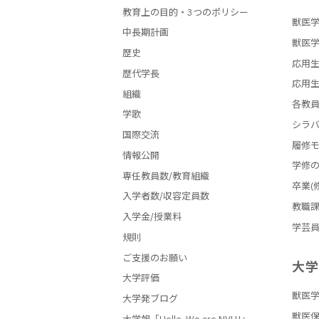
教育上の目的・3つのポリシー
獣医学
中長期計画
獣医学
歴史
応用生
歴代学長
応用生
組織
各教
学歌
シラ
国際交流
履修
情報公開
学修
専任教員数/教育組織
卒業(
入学者数/収容定員数
教職
入学金/授業料
学芸
規則
ご支援のお願い
大
大学評価
獣医
大学発ブログ
獣医