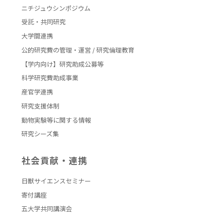
ニチジュウシンポジウム
受託・共同研究
後援会ホームページ
大学間連携
同窓会ホームページ
公的研究費の管理・運営 / 研究倫理教育
【学内向け】研究助成公募等
科学研究費助成事業
産官学連携
研究支援体制
動物実験等に関する情報
研究シーズ集
社会貢献・連携
日獣サイエンスセミナー
寄付講座
五大学共同講演会