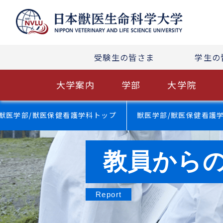
受験生の皆さま
学生の
大学案内
学部
大学院
獣医学部/獣医保健看護学科トップ
獣医学部/獣医保健看護
教員から
Report