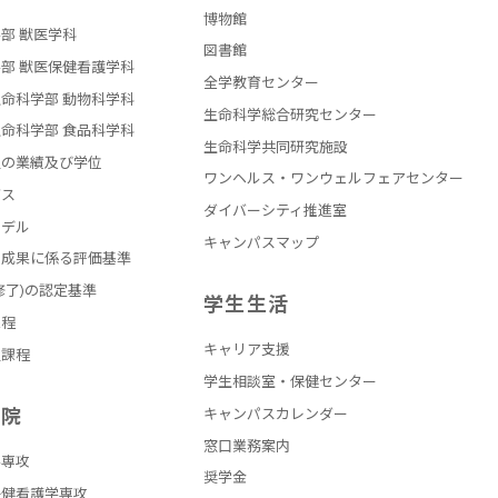
博物館
部 獣医学科
図書館
部 獣医保健看護学科
全学教育センター
命科学部 動物科学科
生命科学総合研究センター
命科学部 食品科学科
生命科学共同研究施設
員の業績及び学位
ワンヘルス・ワンウェルフェアセンター
バス
ダイバーシティ推進室
モデル
キャンパスマップ
の成果に係る評価基準
修了)の認定基準
学生生活
課程
キャリア支援
員課程
学生相談室・保健センター
学院
キャンパスカレンダー
窓口業務案内
学専攻
奨学金
保健看護学専攻