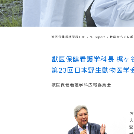
獣医保健看護学科TOP
>
N-Report
>
教員からのレポ
獣医保健看護学科長 梶ヶ
第23回日本野生動物医学
獣医保健看護学科広報委員会
2
お
大
緊