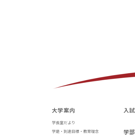
大学案内
入
学長室だより
学
学是・到達目標・教育理念