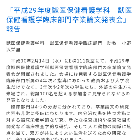
「平成29年度獣医保健看護学科 獣医
保健看護学臨床部門卒業論文発表会」
報告
獣医保健看護学科 獣医保健看護学臨床部門 助教 小野
沢栄里
平成30年2月14日（水）にE棟111教室にて、平成29年
度獣医保健看護学科獣医保健看護学臨床部門の卒業論文発
表会が開催されました。会場には発表する獣医保健看護学
臨床部門所属の4年次と指導にあたった教員および大学院
生だけでなく、3年次や2年次の学生たち、外部の先生方も
来場され、総勢100名を超える参加者に見守られながらの
発表となりました。
臨床部門は4つの分野に分かれており、卒業論文の研究
内容も非常に多岐にわたります。内分泌疾患を持つ犬猫に
対する臨床栄養学的な研究、新たな検査技術や検査項目の
開発など臨床検査学的な研究、そして人と動物の関係に焦
点を当て、双方が共によりよい生活を送るための研究な
ど、全19演題の発表が行われました。