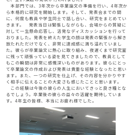
本部門では、3年次から卒業論文の準備を行い、4年次か
ら本格的に研究を開始します。そして、発表会までの間
に、何度も教員や学生同士で話し合い、研究をまとめてい
きます。 発表当日は緊張しながらも、会場からの質疑に
対して一生懸命応答し、活発なディスカッションを行って
おりました。発表を終えた学生の顔は発表の緊張から解き
放たれただけでなく、非常に達成感に満ち溢れていまし
た。彼らが卒業論文に熱心に取り組み、夜遅くまで研究室
に残って頑張っている姿を見てきましたので、教員として
もこの瞬間は非常に感慨深いものがあります。彼らにとっ
て卒業論文の作成および発表は貴重な経験となったと思い
ます。また、一つの研究を仕上げ、その内容を分かりやす
く相手に伝えることの大変さも感じたことと思います。
この経験は今後の彼らの人生においてきっと良き糧とな
るでしょう。卒業後の彼らの益々の活躍を期待していま
す。4年生の皆様、本当にお疲れ様でした。