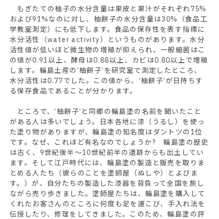
もぎたての柚子の水分含量は果皮と果汁がそれぞれ75%
および91%なのに対し、柚餅子の水分含量は30%（食品工
学教室測定）にも低下します。食品の保存性を表す指標に
水分活性（water activity）というものがあります。水分
活性値が低いほど微生物の増殖が抑えられ、一般細菌はこ
の値が0.91以上、酵母は0.88以上、カビは0.80以上で増殖
します。輪島土産の‘柚餅子’を研究室で測定したところ、
水分活性は0.77でした。この値から、‘柚餅子’が日持ちす
る保存食品であることが分かります。
ところで、‘柚餅子’と同郷の輪島塗の名前を聞いたこと
がある人は多いでしょう。日本各地に漆（うるし）を使っ
た塗り物がありますが、輪島塗の知名度はダントツの1位
です。なぜ、これほど有名なのでしょうか? 輪島塗の歴史
は古く、9世紀後半～10世紀前半の遺跡からも出土してい
ます。そして江戸時代には、輪島塗の製造と販売を取りま
とめる人たち（彼らのことを塗師屋（ぬしや）とよびま
す。）が、自分たちの製造した漆器を背負って全国を旅し
ながら売り歩きました。塗師屋たちは、輪島塗を購入して
くれたお客さんのところに何度も足を運こび、手入れ法を
伝授したり、修理をしてきました。このため、輪島塗の評