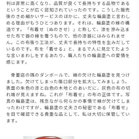
判は非常に高くなり、品質が良くて長持ちする品物である
ということが広く認知されていったのです。こうした販売
後のきめ細かいサービスのほかに、丈夫な輪島塗と言わし
める理由がもうひとつあります。それは、輪島塗の縁の構
造です。「布着せ（ぬのきせ）」と称して、漆を滲み込ま
せた布で器の縁を覆うもので、他の漆器にはみられませ
ん。この布張り工法が、丈夫で長持ちの特性を生みだして
いるのです。布を「着せる」と、まるで人に見立てたよう
な言いまわしをするあたり、職人たちの輪島塗への愛情を
感じます。
骨董店の隅のダンボールで、縁の欠けた輪島塗を見つけ
ました。欠けてしまった傷口部分を拡大してみましょう。
表面の朱色の漆と白色の木地とのあいだに、灰色の布の切
れ端が見えますね。これが「布着せ」の布の正体です。写
真の輪島塗は、残念ながら何らかの事情で縁が欠けてしま
ったわけですが、輪島塗の丈夫さの秘密である「布着せ」
を目で確認できる貴重な品として、私は大切に保管してい
ます。