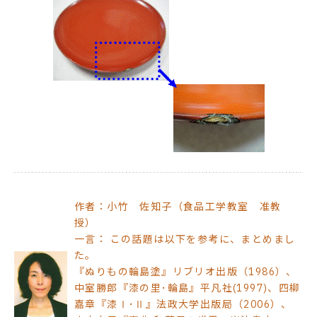
作者：小竹 佐知子（食品工学教室 准教
授）
一言： この話題は以下を参考に、まとめまし
た。
『ぬりもの輪島塗』リブリオ出版（1986）、
中室勝郎『漆の里･輪島』平凡社(1997)、四柳
嘉章『漆Ⅰ･Ⅱ』法政大学出版局（2006）、