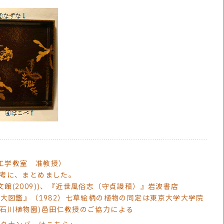
工学教室 准教授）
参考に、まとめました。
館(2009))、『近世風俗志（守貞謾稿）』岩波書店
物大図鑑』（1982）七草絵柄の植物の同定は東京大学大学院
小石川植物園)邑田仁教授のご協力による