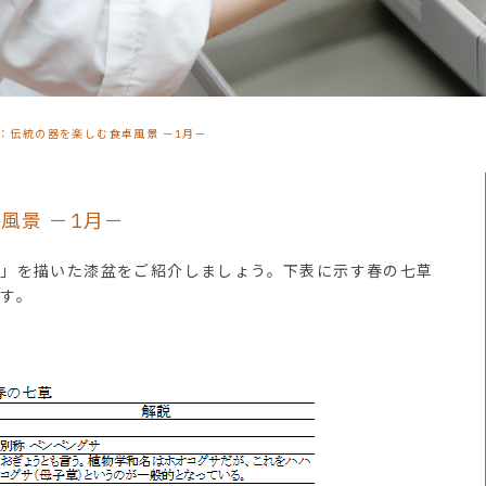
号：伝統の器を楽しむ食卓風景 －1月－
風景 －1月－
草」を描いた漆盆をご紹介しましょう。下表に示す春の七草
す。