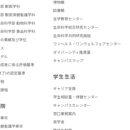
博物館
部 獣医学科
図書館
部 獣医保健看護学科
全学教育センター
命科学部 動物科学科
生命科学総合研究センター
命科学部 食品科学科
生命科学共同研究施設
員の業績及び学位
ワンヘルス・ワンウェルフェアセンター
バス
ダイバーシティ推進室
モデル
キャンパスマップ
の成果に係る評価基準
修了)の認定基準
学生生活
課程
キャリア支援
員課程
学生相談室・保健センター
学院
キャンパスカレンダー
窓口業務案内
学専攻
奨学金
保健看護学専攻