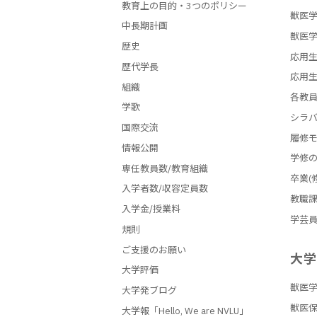
教育上の目的・3つのポリシー
獣医学
中長期計画
獣医学
歴史
応用生
歴代学長
応用生
組織
各教
学歌
シラ
国際交流
履修
情報公開
学修
専任教員数/教育組織
卒業(
入学者数/収容定員数
教職
入学金/授業料
学芸
規則
ご支援のお願い
大
大学評価
獣医
大学発ブログ
獣医
大学報「Hello, We are NVLU」