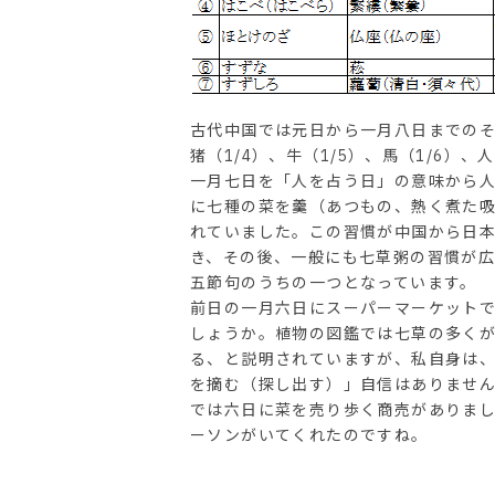
古代中国では元日から一月八日までのそれ
猪（1/4）、牛（1/5）、馬（1/6）
一月七日を「人を占う日」の意味から
に七種の菜を羹（あつもの、熱く煮た
れていました。この習慣が中国から日
き、その後、一般にも七草粥の習慣が
五節句のうちの一つとなっています。
前日の一月六日にスーパーマーケット
しょうか。植物の図鑑では七草の多く
る、と説明されていますが、私自身は、
を摘む（探し出す）」自信はありません
では六日に菜を売り歩く商売がありま
ーソンがいてくれたのですね。