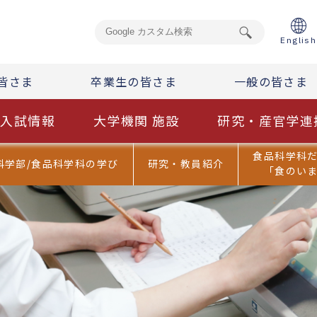
English
皆さま
卒業生の皆さま
一般の皆さま
入試情報
大学機関 施設
研究・産官学連
食品科学科
科学部/食品科学科の学び
研究・教員紹介
「食のい