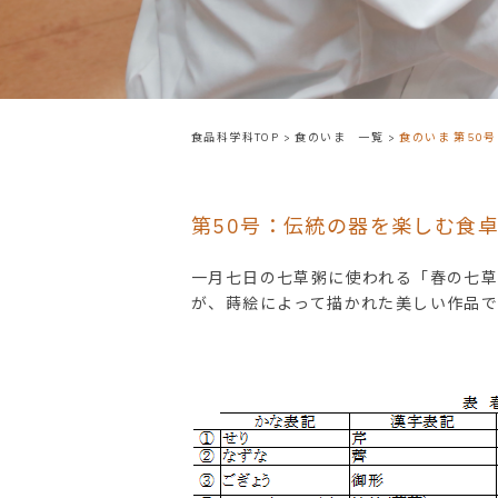
食品科学科TOP
>
食のいま 一覧
>
食のいま 第50
第50号：伝統の器を楽しむ食卓
一月七日の七草粥に使われる「春の七
が、蒔絵によって描かれた美しい作品で