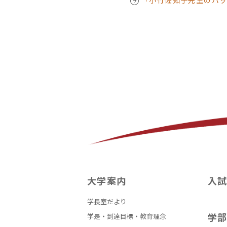
「小竹佐知子先生のバ
大学案内
入
学長室だより
学
学是・到達目標・教育理念