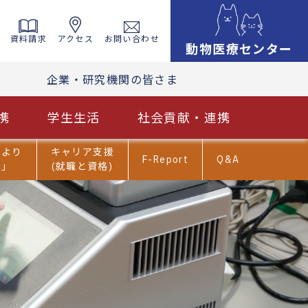
資料請求
アクセス
お問い合わせ
動物医療センター
企業・研究機関の皆さま
携
学生生活
社会貢献・連携
だより
キャリア支援
F-Report
Q&A
ま」
(就職と資格)