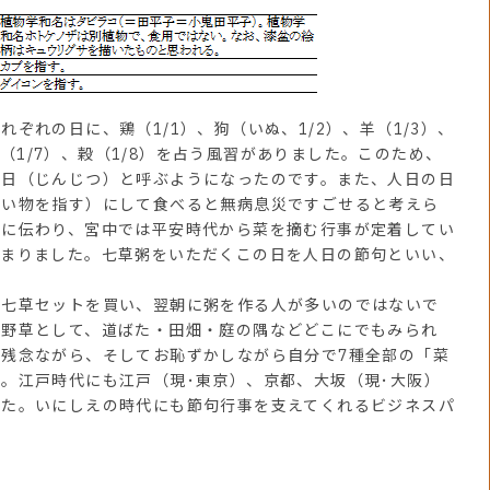
ぞれの日に、鶏（1/1）、狗（いぬ、1/2）、羊（1/3）、
、人（1/7）、穀（1/8）を占う風習がありました。このため、
人日（じんじつ）と呼ぶようになったのです。また、人日の日
吸い物を指す）にして食べると無病息災ですごせると考えら
本に伝わり、宮中では平安時代から菜を摘む行事が定着してい
広まりました。七草粥をいただくこの日を人日の節句といい、
で七草セットを買い、翌朝に粥を作る人が多いのではないで
が野草として、道ばた・田畑・庭の隅などどこにでもみられ
残念ながら、そしてお恥ずかしながら自分で7種全部の「菜
。江戸時代にも江戸（現･東京）、京都、大坂（現･大阪）
した。いにしえの時代にも節句行事を支えてくれるビジネスパ