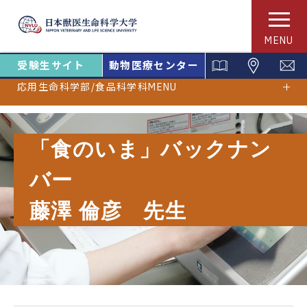
MENU
受験生サイト
動物医療センター
応用生命科学部/食品科学科MENU
「食のいま」バックナン
バー
藤澤 倫彦 先生