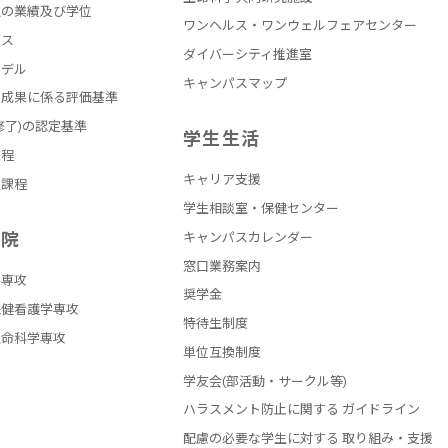
員の業績及び学位
ワンヘルス・ワンウェルフェアセンター
バス
ダイバーシティ推進室
モデル
キャンパスマップ
の成果に係る評価基準
修了)の認定基準
学生生活
課程
キャリア支援
員課程
学生相談室・保健センター
学院
キャンパスカレンダー
窓口業務案内
学専攻
奨学金
保健看護学専攻
特待生制度
生命科学専攻
単位互換制度
学友会(部活動・サークル等)
ハラスメント防止に関する ガイドライン
配慮の必要な学生に対する 取り組み・支援