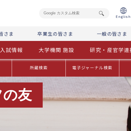
English
皆さま
卒業生の皆さま
一般の皆さま
入試情報
大学機関 施設
研究・産官学連
内
所蔵検索
電子ジャーナル検索
ツの友