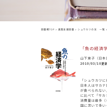
図書館TOP
>
進路支援図書
>
シュウカツの友 一覧
「魚の経済
山下東子（日本評
2010/03/10
「シュウカツに
日本人はサカナ
が食べられない
に比べて「サカ
消費量は最多（
国に次いで多い