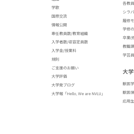
各教
学歌
シラ
国際交流
履修
情報公開
学修
専任教員数/教育組織
卒業(
入学者数/収容定員数
教職
入学金/授業料
学芸
規則
ご支援のお願い
大
大学評価
獣医
大学発ブログ
獣医
大学報「Hello, We are NVLU」
応用