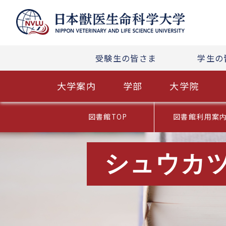
受験生の皆さま
学生の
大学案内
学部
大学院
図書館TOP
図書館利用案
シュウカ