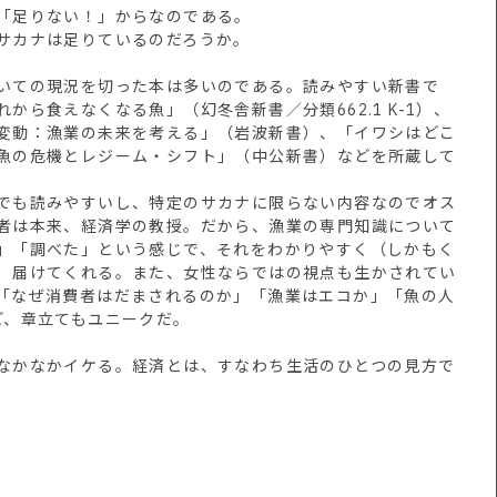
「足りない！」からなのである。
サカナは足りているのだろうか。
いての現況を切った本は多いのである。読みやすい新書で
から食えなくなる魚」（幻冬舎新書／分類662.1 K-1）、
変動：漁業の未来を考える」（岩波新書）、「イワシはどこ
魚の危機とレジーム・シフト」（中公新書）などを所蔵して
でも読みやすいし、特定のサカナに限らない内容なのでオス
者は本来、経済学の教授。だから、漁業の専門知識について
」「調べた」という感じで、それをわかりやすく（しかもく
）届けてくれる。また、女性ならではの視点も生かされてい
「なぜ消費者はだまされるのか」「漁業はエコか」「魚の人
ど、章立てもユニークだ。
なかなかイケる。経済とは、すなわち生活のひとつの見方で