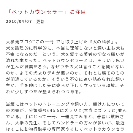
「ペットカウンセラー」に注目
2010/04/07 更新
大学発ブログ“この一冊”でも取り上げた『犬の科学』。
犬を論理的に科学的に、本当に理解しないと飼い主も犬も
不幸になるのだ―という、犬を愛する著者の切なる願いが
溢れた本だった。ペットカウンセラーとは、そういう思い
が生んだ職業だろう。なぜウチの犬は言うことを聞かない
のか、よその犬よりデキが悪いのか、それとも躾そのもの
が間違っているのか。そういう不安に追い詰められた飼い
主が、手を伸ばした先に彼らが正しく立っている環境。そ
れが少しずつだが整えられつつある。
当館にはペットのトレーニングや飼い方、躾け方について
の図書が、分類番号645.6にズラリと(本当にズラリと)並ん
でいる。手にとって一冊、一冊見てみると、著者は獣医さ
ん、大学の先生、そしてハンドラーの方々が多いが、最近
はそこに動物行動学の専門家やそしてペットのカウンセラ