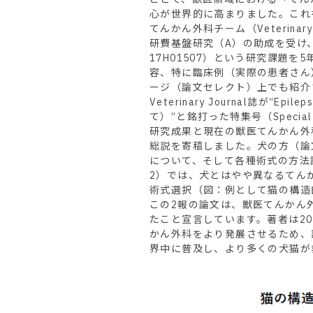
心が世界的に高まりました。これ
てんかん外科チーム（Veterinary E
研費基盤研究（A）の助成を受け
17H01507）という研究課題を
容、特に臨床例（実際の患者さん
ージ（論文セレクト）上でも紹介さ
Veterinary Journal誌が“Epi
て）”と銘打った特集号（Specia
研究成果と現在の獣医てんかん外
総説を寄稿しました。犬の方（論
について、そして各種術式の方法
2）では、犬とはやや異なるてん
術式選択（図：例として猫の構造
この2報の論文は、獣医てんかん
たこと宣言しています。著者は2
かん外科をより発展させるため、
界中に普及し、より多くの犬猫が