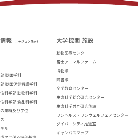
試情報
大学機関 施設
ニチジュウNavi
動物医療センター
部
富士アニマルファーム
博物館
部 獣医学科
図書館
部 獣医保健看護学科
全学教育センター
命科学部 動物科学科
生命科学総合研究センター
命科学部 食品科学科
生命科学共同研究施設
員の業績及び学位
ワンヘルス・ワンウェルフェアセンター
バス
ダイバーシティ推進室
モデル
キャンパスマップ
の成果に係る評価基準