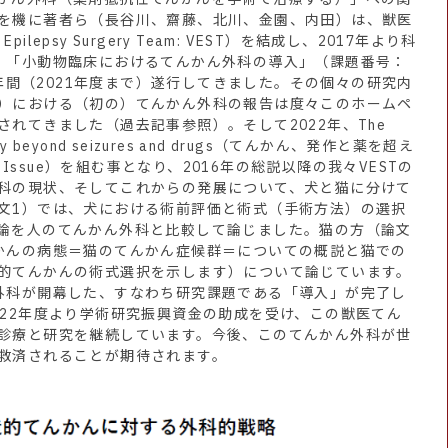
を機に著者ら（長谷川、齋藤、北川、金園、内田）は、獣医
pilepsy Surgery Team: VEST）を結成し、2017年より科
、「小動物臨床におけるてんかん外科の導入」（課題番号：
5年間（2021年度まで）遂行してきました。その個々の研究内
）における（初の）てんかん外科の報告は度々このホームペ
れてきました（過去記事参照）。そして2022年、The
lepsy beyond seizures and drugs（てんかん、発作と薬を超え
l Issue）を組む事となり、2016年の総説以降の我々VESTの
科の現状、そしてこれからの発展について、犬と猫に分けて
文1）では、犬における術前評価と術式（手術方法）の選択
論を人のてんかん外科と比較して論じました。猫の方（論文
かんの病態＝猫のてんかん症候群＝についての概説と猫での
的てんかんの術式選択を示します）について論じています。
外科が開幕した、すなわち研究課題である「導入」が完了し
022年度より学術研究振興資金の助成を受け、この獣医てん
診療と研究を継続しています。今後、このてんかん外科が世
救済されることが期待されます。