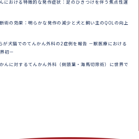
んにおける特徴的な発作症状：足のひきつけを伴う焦点性運
断術の効果：明らかな発作の減少と犬と飼い主のQOLの向上
)らが犬猫でのてんかん外科の2症例を報告 －獣医療における
世界初－
かんに対するてんかん外科（側頭葉・海馬切除術）に世界で