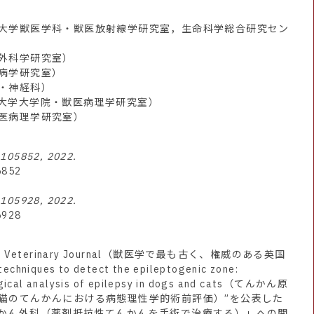
大学獣医学科・獣医放射線学研究室，生命科学総合研究セン
外科学研究室）
病学研究室）
・神経科）
大学大学院・獣医病理学研究室）
医病理学研究室）
: 105852, 2022.
5852
: 105928, 2022.
5928
eterinary Journal（獣医学で最も古く、権威のある英国
iques to detect the epileptogenic zone:
rgical analysis of epilepsy in dogs and cats（てんかん原
猫のてんかんにおける病態理性学的術前評価）”を公表した
かん外科（薬剤抵抗性てんかんを手術で治療する）」への関