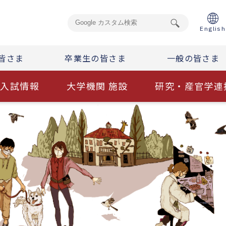
English
皆さま
卒業生の皆さま
一般の皆さま
入試情報
大学機関 施設
研究・産官学連