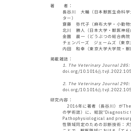
著 者：
長谷川 大輔（日本獣医生命科学
ター）
齋藤 弥代子（麻布大学・小動物
北川 勝人（日本大学・獣医神経
金園 晨一（どうぶつの総合病院
チェンバーズ ジェームズ（東京
内田 和幸（東京大学大学院・獣
掲載雑誌：
1. The Veterinary Journal 285
doi.org/10.1016/j.tvjl.2022.10
2. The Veterinary Journal 290
doi.org/10.1016/j.tvjl.2022.10
研究内容：
2016年に著者（長谷川）がThe V
の学術誌）に、総説“Diagnostic techn
Pathophysiological and presu
性領域同定のための診断技術：犬
ことで、獣医領域における「てん