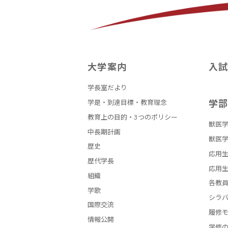
大学案内
入
学長室だより
学
学是・到達目標・教育理念
教育上の目的・3つのポリシー
獣医学
中長期計画
獣医学
歴史
応用生
歴代学長
応用生
組織
各教
学歌
シラ
国際交流
履修
情報公開
学修