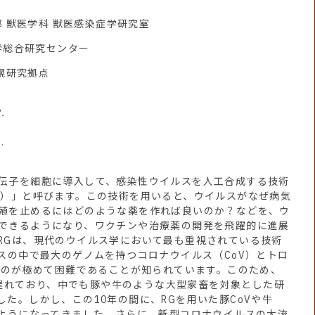
部 獣医学科 獣医感染症学研究室
科学総合研究センター
札幌研究拠点
.
.
伝子を細胞に導入して、感染性ウイルスを人工合成する技術
G）」と呼びます。この技術を用いると、ウイルスがなぜ病気
殖を止めるにはどのような薬を作れば良いのか？などを、ウ
できるようになり、ワクチンや治療薬の開発を飛躍的に進展
RGは、現代のウイルス学において最も重視されている技術
ルスの中で最大のゲノムを持つコロナウイルス（CoV）とトロ
するのが極めて困難であることが知られています。このため、
究は遅れており、中でも豚や牛のような大型家畜を対象とした研
た。しかし、この10年の間に、RGを用いた豚CoVや牛
るようになってきました。さらに、新型コロナウイルスの大流