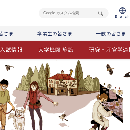
English
皆さま
卒業生の皆さま
一般の皆さま
入試情報
大学機関 施設
研究・産官学連