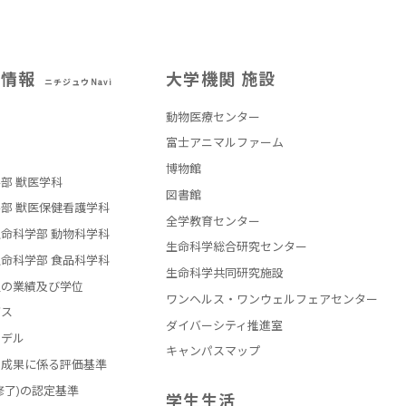
試情報
大学機関 施設
ニチジュウNavi
動物医療センター
部
富士アニマルファーム
博物館
部 獣医学科
図書館
部 獣医保健看護学科
全学教育センター
命科学部 動物科学科
生命科学総合研究センター
命科学部 食品科学科
生命科学共同研究施設
員の業績及び学位
ワンヘルス・ワンウェルフェアセンター
バス
ダイバーシティ推進室
モデル
キャンパスマップ
の成果に係る評価基準
修了)の認定基準
学生生活