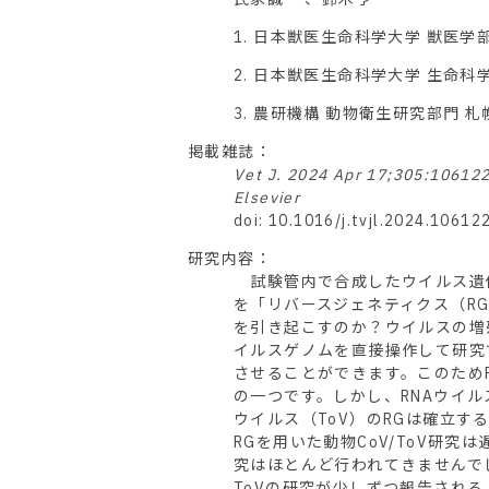
1. 日本獣医生命科学大学 獣医学
2. 日本獣医生命科学大学 生命
3. 農研機構 動物衛生研究部門 
掲載雑誌：
Vet J. 2024 Apr 17;305:106122
Elsevier
doi: 10.1016/j.tvjl.2024.106122
研究内容：
試験管内で合成したウイルス遺
を「リバースジェネティクス（R
を引き起こすのか？ウイルスの増
イルスゲノムを直接操作して研究
させることができます。このため
の一つです。しかし、RNAウイ
ウイルス（ToV）のRGは確立
RGを用いた動物CoV/ToV研
究はほとんど行われてきませんでし
ToVの研究が少しずつ報告され