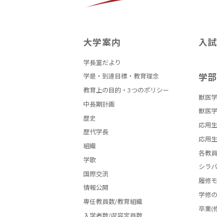
大学案内
入
学長室だより
学
学是・到達目標・教育理念
教育上の目的・3つのポリシー
獣医学
中長期計画
獣医学
歴史
応用生
歴代学長
応用生
組織
各教
学歌
シラ
国際交流
履修
情報公開
学修
専任教員数/教育組織
卒業(
入学者数/収容定員数