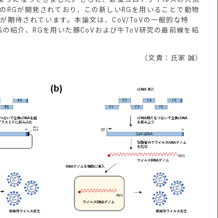
oVのRGが開発されており、この新しいRGを用いることで動物
とが期待されています。本論文は、CoV/ToVの一般的な特
RGの紹介、RGを用いた豚CoVおよび牛ToV研究の最前線を紹
（文責：氏家 誠）