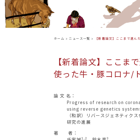
ホーム
>
ニュース一覧
>
【新着論文】ここまで進ん
【新着論文】ここまで
使った牛・豚コロナ/
論 文 名：
Progress of research on corona
using reverse genetics system
（和訳）リバースジェネティクス
研究の進展
著 者：
1,2
3
氏家誠
、鈴木亨