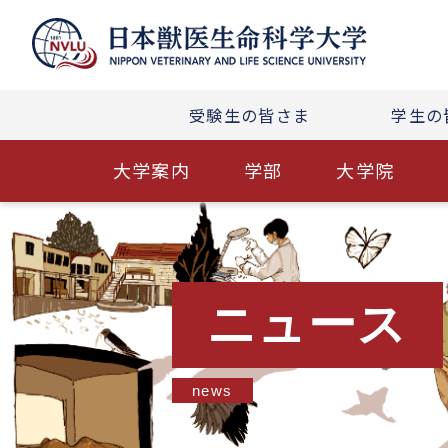
受験生の皆さま
学生の
大学案内
学部
大学院
ニュース
news