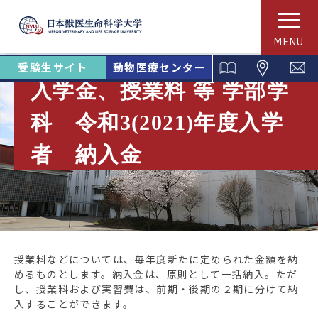
MENU
受験生サイト
動物医療センター
入学金、授業料 等 学部学
科 令和3(2021)年度入学
者 納入金
授業料などについては、毎年度新たに定められた金額を納
めるものとします。納入金は、原則として一括納入。ただ
し、授業料および実習費は、前期・後期の２期に分けて納
入することができます。