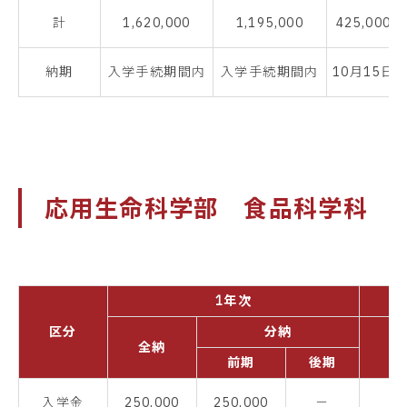
計
1,620,000
1,195,000
425,000
納期
入学手続期間内
入学手続期間内
10月15日
応用生命科学部 食品科学科
1年次
区分
分納
全納
全
前期
後期
入学金
250,000
250,000
－