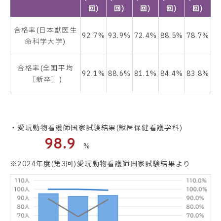
回)
回)
回)
回)
回)
合格率(日本獣医生
92.7%
93.9%
72.4%
88.5%
78.7%
命科学大学)
合格率(全国平均
92.1%
88.6%
81.1%
84.4%
83.8%
［新卒］)
・愛玩動物看護師国家試験結果(獣医保健看護学科)
98.9
%
※2024年度(第3回)愛玩動物看護師国家試験結果より