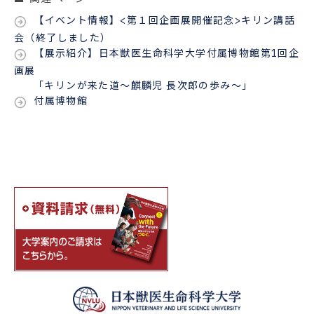
【イベント情報】<第１回企画展開催記念>キリン講話
会（終了しました）
【展示紹介】日本獣医生命科学大学付属博物館第1回企
画展
「キリンが来た道〜麒麟児 長次郎の歩み〜」
付属博物館