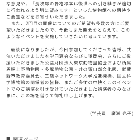
な意見や、「長次郎の骨格標本は後世への引き継ぎが適切
に行われるよう切に望みます」といった博物館への期待や
ご要望などをお寄せいただきました。
また、2回目の開催についてのご希望も多数の方にご要
望いただきましたので、今後もまた機会をとらえて、この
ようなイベントを実施していきたいと考えています。
最後になりましたが、今回参加してくださった皆様、共
催いただきました本学同窓会ならびに後援会、さらにご後
援いただきました公益財団法人東京動物園協会および所属
恩賜上野動物園・多摩動物公園・井の頭自然文化園、武蔵
野市教育委員会、三鷹ネットワーク大学推進機構、国立科
学博物館の関係者の皆様、またご多忙の中快くこのイベン
トでのご講演を引き受けていただきました講演者のみなさ
まに、この場を借りて御礼申し上げます。
(学芸員 廣瀬 光子)
■ 関連ページ