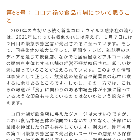
第68号： コロナ禍の食品市場について思うこ
と
2020年の当初から続く新型コロナウイルス感染症の流行
は、2021年になっても収束の兆しは見えず、１月７日には
２回目の緊急事態宣言が発出されるに至っています。そし
て、同感染症の拡大に伴って、新聞やテレビ、雑誌等のメ
ディアを通じて飲食店、なかでも居酒屋などアルコール類
の提供を主体とする店舗の経営不振が喧伝され、厳しい状
況に陥っていることが伝えられています。このような情報
は事実として正しく、飲食店の経営者や従業員の心中は察
するに余りあるところです。しかし、その一方では、これ
らの報道が「食」に関わりのある市場全体が不振に陥って
いるような印象も与えているのではないかという懸念を覚
えます。
コロナ禍が飲食店に与えたダメージは大きいのですが、
これは食品市場全体の傾向ではないだけでなく、実際には
業績を伸ばした分野も存在しています。例えば、昨年４月
の第１回緊急事態宣言の発出後はスーパーの店頭から保存