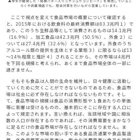
▲学生が開発した「発酵バター入りニチジュウコンビーフ」を販売しているこ
ろくや武蔵境店でも、感染対策を行いながら営業しています。
ここで視点を変えて食品市場の概要について確認する
と、2015年における飲食料の最終消費額は83.3兆円１）で
あり、このうち生鮮品等として消費されるものは14.1兆円
（16.9％）、加工食品は42.3兆円（50.5％）、外食２）に
ついては27.4兆円（32.6％）となっています。外食のうち
アルコール類の提供を主体とする業態３）に限るならば13
～14％程度と推計４）されることから、その市場は4兆円
を下回る規模と考えられ、あくまで食品市場全体の一部に
過ぎません。
そもそも食品は人間の生命を維持し、日々健康に活動し
ていくために欠くことができないものであるため、食品市
場は社会に必ず存在しなければならないものです。そし
て、食品市場の規模は食品の消費形態や１食あたりの単価
等に影響は受けるものの、基本的にそこに存在する人口に
よって規定されます。言い換えれば、当該地域や国に相当
数の人口が存在するのであれば、その消費需要をまかなう
に足るだけの食品市場が存在しなければなりません。ま
た、このような市場の担い手である食品流通業や食品製造