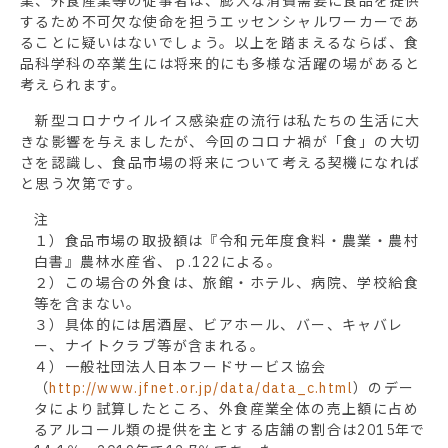
業、外食産業等の従事者は、膨大な消費需要に食品を提供
するため不可欠な使命を担うエッセンシャルワーカーであ
ることに疑いはないでしょう。以上を踏まえるならば、食
品科学科の卒業生には将来的にも多様な活躍の場があると
考えられます。
新型コロナウイルイス感染症の流行は私たちの生活に大
きな影響を与えましたが、今回のコロナ禍が「食」の大切
さを認識し、食品市場の将来について考える契機になれば
と思う次第です。
注
１）食品市場の取扱額は『令和元年度食料・農業・農村
白書』農林水産省、ｐ.122による。
２）この場合の外食は、旅館・ホテル、病院、学校給食
等を含まない。
３）具体的には居酒屋、ビアホール、バー、キャバレ
ー、ナイトクラブ等が含まれる。
４）一般社団法人日本フードサービス協会
（
http://www.jfnet.or.jp/data/data_c.html
）のデー
タにより試算したところ、外食産業全体の売上額に占め
るアルコール類の提供を主とする店舗の割合は2015年で