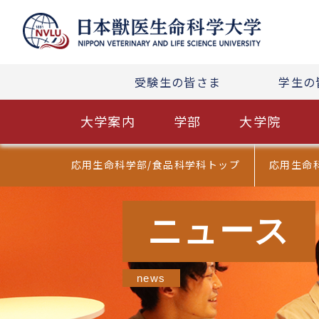
受験生の皆さま
受験生の皆さま
学生の
学生の
大学案内
大学案内
学部
学部
大学院
大学院
応用生命科学部/食品科学科トップ
応用生命
ニュース
news