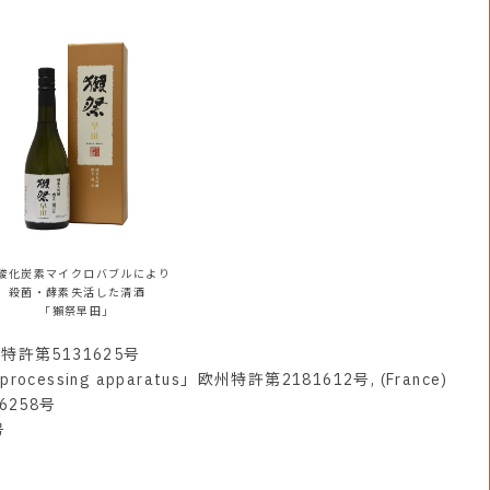
酸化炭素マイクロバブルにより
殺菌・酵素失活した清酒
「獺祭早田」
許第5131625号
od processing apparatus」欧州特許第2181612号, (France)
258号
号