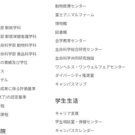
動物医療センター
部
富士アニマルファーム
博物館
部 獣医学科
図書館
部 獣医保健看護学科
全学教育センター
命科学部 動物科学科
生命科学総合研究センター
命科学部 食品科学科
生命科学共同研究施設
員の業績及び学位
ワンヘルス・ワンウェルフェアセンター
バス
ダイバーシティ推進室
モデル
キャンパスマップ
の成果に係る評価基準
修了)の認定基準
学生生活
課程
キャリア支援
員課程
学生相談室・保健センター
学院
キャンパスカレンダー