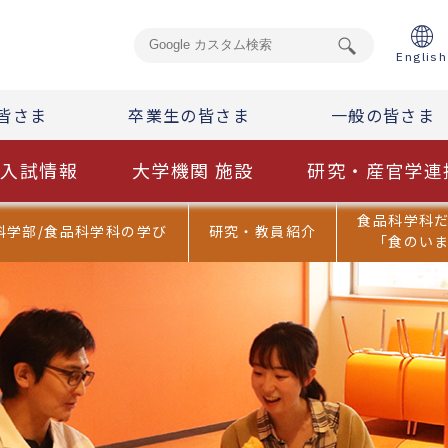
English
English
皆さま
皆さま
卒業生の皆さま
卒業生の皆さま
一般の皆さま
一般の皆さま
入試情報
入試情報
大学機関 施設
大学機関 施設
研究・産官学連
研究・産官学連
食品科学科
科学部/食品科学科の学び
研究・教員紹介
「食のい