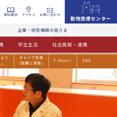
資料請求
資料請求
アクセス
アクセス
お問い合わせ
お問い合わせ
動物医療センター
動物医療センター
企業・研究機関の皆さま
企業・研究機関の皆さま
携
携
学生生活
学生生活
社会貢献・連携
社会貢献・連携
だより
キャリア支援
F-Report
Q&A
ま」
(就職と資格)