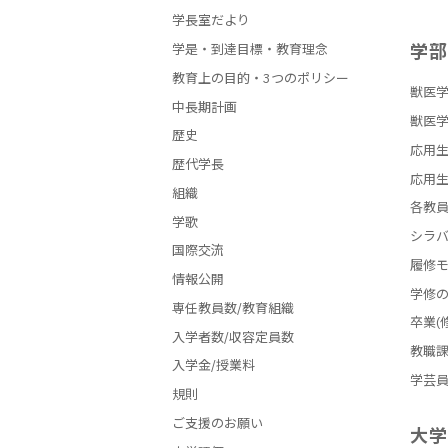
学長室だより
学
学是・到達目標・教育理念
教育上の目的・3つのポリシー
獣医学
中長期計画
獣医学
歴史
応用生
歴代学長
応用生
組織
各教
学歌
シラ
国際交流
履修
情報公開
学修
専任教員数/教育組織
卒業(
入学者数/収容定員数
教職
入学金/授業料
学芸
規則
ご支援のお願い
大