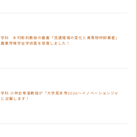
科学科 木村彰利教授の著書「流通環境の変化と青果物仲卸業者」
本農業市場学会学術賞を受賞しました！
学科 小林史幸准教授が「大学見本市2026～イノベーションジャ
」に出展します！