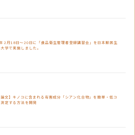
6年 2月18日～20日に「食品衛生管理者登録講習会」を日本獣医生
学大学で実施しました。
着論文】キノコに含まれる有害成分「シアン化合物」を簡単・低コ
で測定する方法を開発