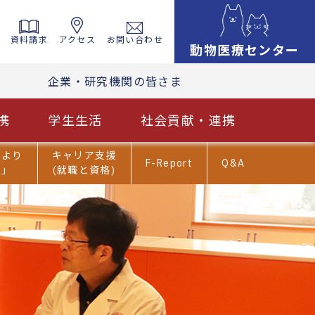
資料請求
アクセス
お問い合わせ
動物医療センター
企業・研究機関の皆さま
携
学生生活
社会貢献・連携
だより
キャリア支援
F-Report
Q&A
ま」
(就職と資格)