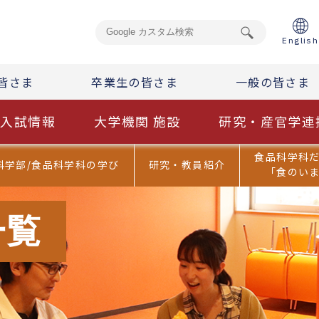
English
皆さま
卒業生の皆さま
一般の皆さま
入試情報
大学機関 施設
研究・産官学連
食品科学科
科学部/食品科学科の学び
研究・教員紹介
「食のい
一覧