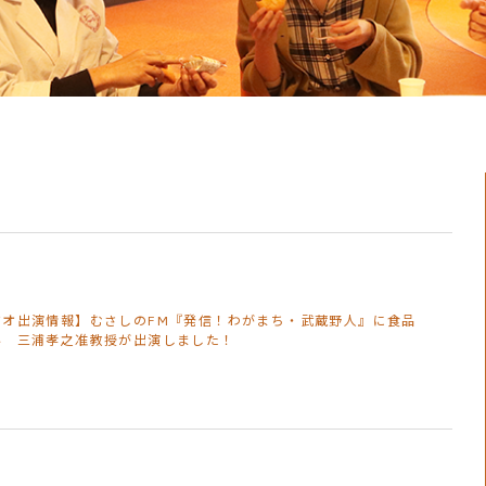
ジオ出演情報】むさしのFM『発信！わがまち・武蔵野人』に食品
科 三浦孝之准教授が出演しました！