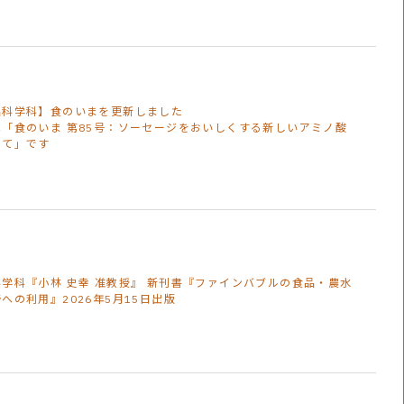
品科学科】食のいまを更新しました
は「食のいま 第85号：ソーセージをおいしくする新しいアミノ酸
して」です
学科『小林 史幸 准教授』 新刊書『ファインバブルの食品・農水
への利用』2026年5月15日出版