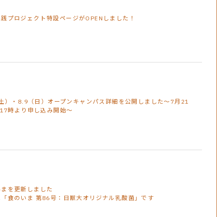
実践プロジェクト特設ページがOPENしました！
（土）・8.9（日）オープンキャンパス詳細を公開しました～7月21
)17時より申し込み開始～
いまを更新しました
は「食のいま 第86号：日獣大オリジナル乳酸菌」です