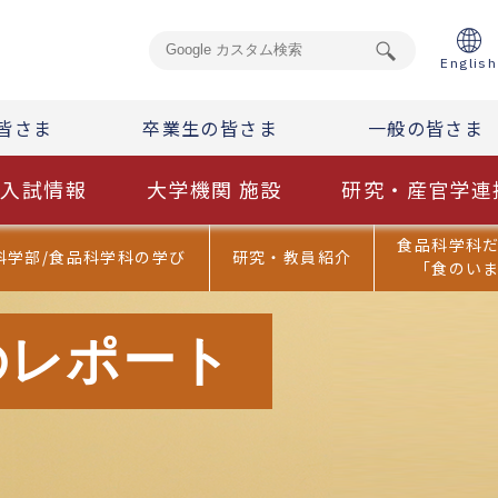
English
皆さま
卒業生の皆さま
一般の皆さま
入試情報
大学機関 施設
研究・産官学連
食品科学科
科学部/食品科学科の学び
研究・教員紹介
「食のい
のレポート