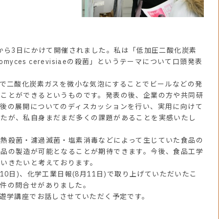
から3日にかけて開催されました。私は「低加圧二酸化炭素
myces cerevisiaeの殺菌」というテーマについて口頭発表
下で二酸化炭素ガスを微小な気泡にすることでビールなどの発
ることができるというものです。発表の後、企業の方や共同研
今後の展開についてのディスカッションを行い、実用に向けて
したが、私自身まだまだ多くの課題があることを実感いたし
熱殺菌・濾過滅菌・塩素消毒などによって生じていた食品の
食品の製造が可能となることが期待できます。今後、食品工学
ていきたいと考えております。
0日)、化学工業日報(8月11日)で取り上げていただいたこ
数件の問合せがありました。
遊学講座でお話しさせていただく予定です。