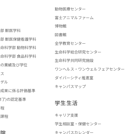
動物医療センター
部
富士アニマルファーム
博物館
部 獣医学科
図書館
部 獣医保健看護学科
全学教育センター
命科学部 動物科学科
生命科学総合研究センター
命科学部 食品科学科
生命科学共同研究施設
員の業績及び学位
ワンヘルス・ワンウェルフェアセンター
バス
ダイバーシティ推進室
モデル
キャンパスマップ
の成果に係る評価基準
修了)の認定基準
学生生活
課程
キャリア支援
員課程
学生相談室・保健センター
学院
キャンパスカレンダー