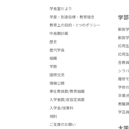
学長室だより
学
学是・到達目標・教育理念
教育上の目的・3つのポリシー
獣医学
中長期計画
獣医学
歴史
応用生
歴代学長
応用生
組織
各教
学歌
シラ
国際交流
履修
情報公開
学修
専任教員数/教育組織
卒業(
入学者数/収容定員数
教職
入学金/授業料
学芸
規則
ご支援のお願い
大