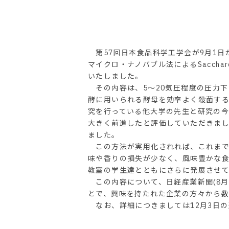
第57回日本食品科学工学会が9月1日
マイクロ・ナノバブル法によるSaccharo
いたしました。
その内容は、5～20気圧程度の圧力
酵に用いられる酵母を効率よく殺菌す
究を行っている他大学の先生と研究の
大きく前進したと評価していただきま
ました。
この方法が実用化されれば、これまで
味や香りの損失が少なく、風味豊かな
教室の学生達とともにさらに発展させ
この内容について、日経産業新聞(8月1
とで、興味を持たれた企業の方々から
なお、詳細につきましては12月3日の