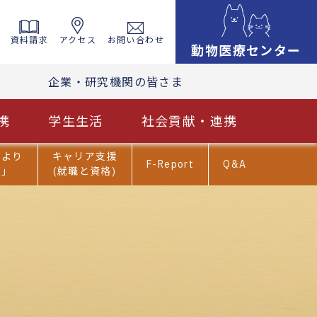
資料請求
アクセス
お問い合わせ
動物医療センター
企業・研究機関の皆さま
携
学生生活
社会貢献・連携
だより
キャリア支援
F-Report
Q&A
ま」
(就職と資格)