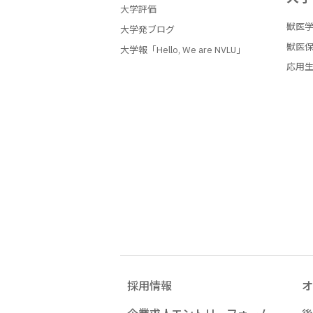
大学評価
獣医
大学発ブログ
獣医
大学報「Hello, We are NVLU」
応用
採用情報
オ