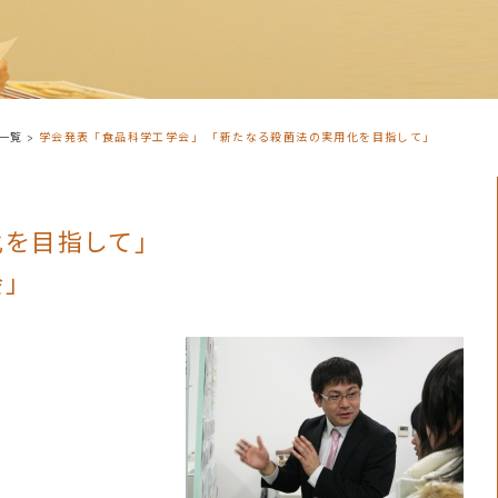
一覧
>
学会発表「食品科学工学会」 「新たなる殺菌法の実用化を目指して」
化を目指して」
会」