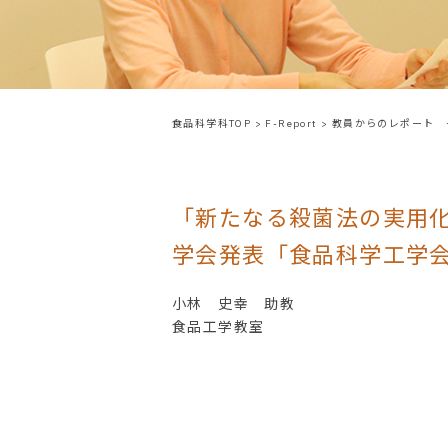
食品科学科TOP
>
F-Report
>
教員からのレポート 
「新たなる殺菌法の実用
学会発表「食品科学工学
小林 史幸 助教
食品工学教室