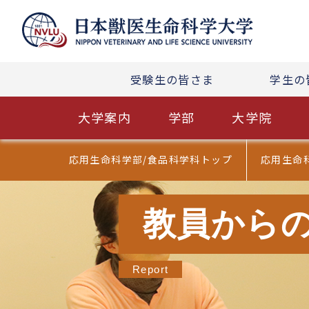
受験生の皆さま
学生の
大学案内
学部
大学院
応用生命科学部/食品科学科トップ
応用生命
教員から
Report