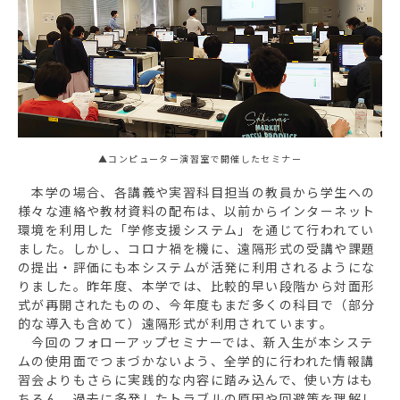
▲コンピューター演習室で開催したセミナー
本学の場合、各講義や実習科目担当の教員から学生への
様々な連絡や教材資料の配布は、以前からインターネット
環境を利用した「学修支援システム」を通じて行われてい
ました。しかし、コロナ禍を機に、遠隔形式の受講や課題
の提出・評価にも本システムが活発に利用されるようにな
りました。昨年度、本学では、比較的早い段階から対面形
式が再開されたものの、今年度もまだ多くの科目で（部分
的な導入も含めて）遠隔形式が利用されています。
今回のフォローアップセミナーでは、新入生が本システ
ムの使用面でつまづかないよう、全学的に行われた情報講
習会よりもさらに実践的な内容に踏み込んで、使い方はも
ちろん、過去に多発したトラブルの原因や回避策を理解し