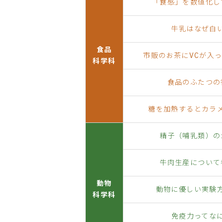
「食感」を数値化し
牛乳はなぜ白
食品
市販のお茶にVCが入
科学科
食品のふたつの
糖を加熱するとカラ
精子（哺乳類）の
牛肉生産について
動物
動物に優しい実験
科学科
免疫力ってな