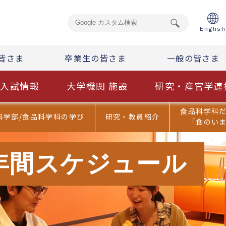
English
皆さま
卒業生の皆さま
一般の皆さま
入試情報
大学機関 施設
研究・産官学連
食品科学科
科学部/食品科学科の学び
研究・教員紹介
「食のい
年間スケジュール