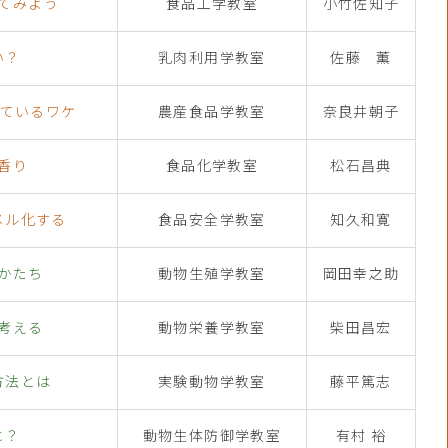
てみよう
食品工学教室
小竹佐知子
い？
乳肉利用学教室
佐藤 薫
っているワケ
農産食品学教室
奈良井朝子
香り
食品化学教室
松石昌典
メル化する
食品安全学教室
知久和寛
かたち
動物生殖学教室
岡田幸之助
考える
動物栄養学教室
柴田昌宏
方法とは
実験動物学教室
藤平篤志
に？
動物生体防御学教室
有村 裕