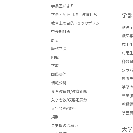
学長室だより
学
学是・到達目標・教育理念
教育上の目的・3つのポリシー
獣医学
中長期計画
獣医学
歴史
応用生
歴代学長
応用生
組織
各教
学歌
シラ
国際交流
履修
情報公開
学修
専任教員数/教育組織
卒業(
入学者数/収容定員数
教職
入学金/授業料
学芸
規則
ご支援のお願い
大