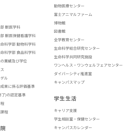
動物医療センター
部
富士アニマルファーム
博物館
部 獣医学科
図書館
部 獣医保健看護学科
全学教育センター
命科学部 動物科学科
生命科学総合研究センター
命科学部 食品科学科
生命科学共同研究施設
員の業績及び学位
ワンヘルス・ワンウェルフェアセンター
バス
ダイバーシティ推進室
モデル
キャンパスマップ
の成果に係る評価基準
修了)の認定基準
学生生活
課程
キャリア支援
員課程
学生相談室・保健センター
学院
キャンパスカレンダー