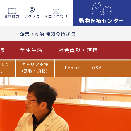
資料請求
アクセス
お問い合わせ
動物医療センター
企業・研究機関の皆さま
携
学生生活
社会貢献・連携
だより
キャリア支援
F-Report
Q&A
ま」
(就職と資格)