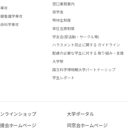
窓口業務案内
学専攻
奨学金
保健看護学専攻
特待生制度
生命科学専攻
単位互換制度
学友会(部活動・サークル等)
ハラスメント防止に関する ガイドライン
配慮の必要な学生に対する 取り組み・支援
大学祭
国立科学博物館大学パートナーシップ
学生レポート
ンラインショップ
大学ポータル
援会ホームページ
同窓会ホームページ