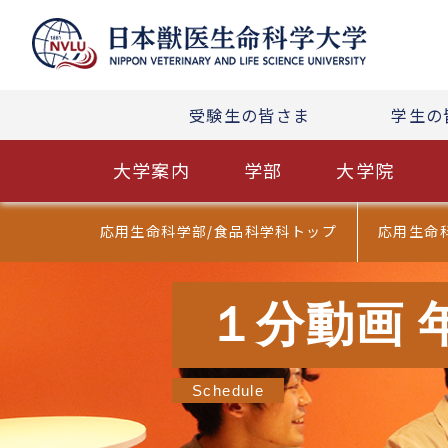
受験生の皆さま
学生の
大学案内
学部
大学院
応用生命科学部/食品科学科トップ
応用生命
１分動画 
Schedule