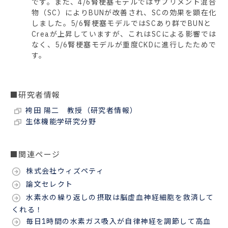
です。また、4/6腎梗塞モデルではサプリメント混合
物（SC）によりBUNが改善され、SCの効果を顕在化
しました。5/6腎梗塞モデルではSCあり群でBUNと
Creaが上昇していますが、これはSCによる影響では
なく、5/6腎梗塞モデルが重度CKDに進行したためで
す。
■研究者情報
袴田 陽二 教授（研究者情報）
生体機能学研究分野
■関連ページ
株式会社ウィズペティ
論文セレクト
水素水の繰り返しの摂取は脳虚血神経細胞を救済して
くれる！
毎日1時間の水素ガス吸入が自律神経を調節して高血