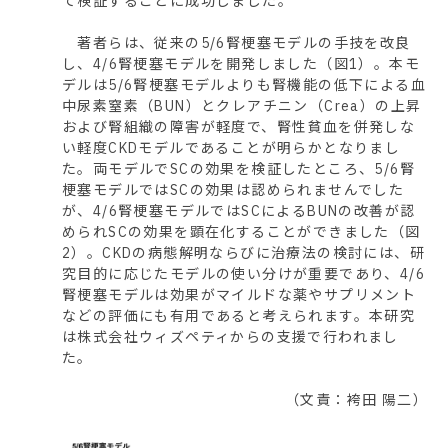
て検証することに成功しました。
著者らは、従来の5/6腎梗塞モデルの手技を改良
し、4/6腎梗塞モデルを開発しました（図1）。本モ
デルは5/6腎梗塞モデルよりも腎機能の低下による血
中尿素窒素（BUN）とクレアチニン（Crea）の上昇
および腎組織の障害が軽度で、腎性貧血を併発しな
い軽度CKDモデルであることが明らかとなりまし
た。両モデルでSCの効果を検証したところ、5/6腎
梗塞モデルではSCの効果は認められませんでした
が、4/6腎梗塞モデルではSCによるBUNの改善が認
められSCの効果を顕在化することができました（図
2）。CKDの病態解明ならびに治療法の検討には、研
究目的に応じたモデルの使い分けが重要であり、4/6
腎梗塞モデルは効果がマイルドな薬やサプリメント
などの評価にも有用であると考えられます。本研究
は株式会社ウィズペティからの支援で行われまし
た。
（文責：袴田 陽二）