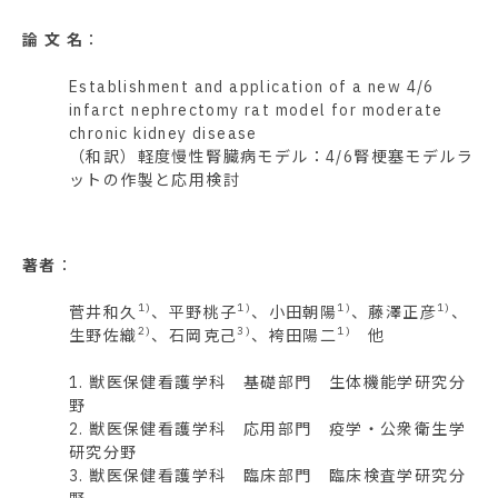
論 文 名
：
Establishment and application of a new 4/6
infarct nephrectomy rat model for moderate
chronic kidney disease
（和訳）軽度慢性腎臓病モデル：4/6腎梗塞モデルラ
ットの作製と応用検討
著者
：
1)
1)
1)
1)
菅井和久
、平野桃子
、小田朝陽
、藤澤正彦
、
2)
3)
1)
生野佐織
、石岡克己
、袴田陽二
他
1. 獣医保健看護学科 基礎部門 生体機能学研究分
野
2. 獣医保健看護学科 応用部門 疫学・公衆衛生学
研究分野
3. 獣医保健看護学科 臨床部門 臨床検査学研究分