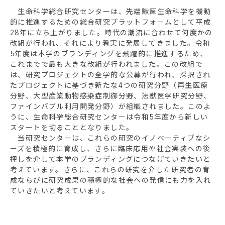
生命科学総合研究センターは、先端獣医生命科学を機動
的に推進するための総合研究プラットフォームとして平成
28年に立ち上がりました。時代の潮流に合わせて何度かの
改組が行われ、それにより着実に発展してきました。令和
5年度は本学のブランディングを飛躍的に推進するため、
これまでで最も大きな改組が行われました。この改組で
は、研究プロジェクトの全学的な公募が行われ、採択され
たプロジェクトに基づき新たな4つの研究分野（再生医療
分野、大型産業動物感染症制御分野、法獣医学研究分野、
ファインバブル利用開発分野）が組織されました。このよ
うに、生命科学総合研究センターは令和5年度から新しい
スタートを切ることとなりました。
当研究センターは、これらの研究のイノベーティブなシ
ーズを積極的に育成し、さらに臨床応用や社会実装への後
押しを介して本学のブランディングにつなげていきたいと
考えています。さらに、これらの研究を介した研究者の育
成ならびに研究成果の積極的な社会への発信にも力を入れ
ていきたいと考えています。