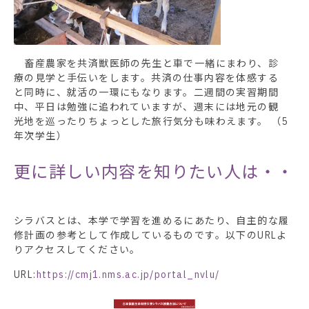
畜産農家を共済獣医師の先生と車で一緒にまわり、診
療の見学と手伝いをします。共済の仕事内容を体感する
と同時に、就活の一環にもなります。二週間の実習期間
中、平日は勉強に追われていますが、週末には地元の観
光地を巡ったりちょっとした旅行気分も味わえます。 （5
年次学生）
更に詳しい内容を知りたい人は・・
シラバスとは、本学で学習を進めるにあたり、自主的な履
修計画の参考として作成しているものです。以下のURLよ
りアクセスしてください。
URL:
https://cmj1.nms.ac.jp/portal_nvlu/