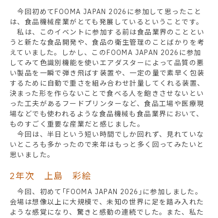
今回初めてFOOMA JAPAN 2026に参加して思ったこと
は、食品機械産業がとても発展しているということです。
私は、このイベントに参加する前は食品業界のこととい
うと新たな食品開発や、食品の衛生管理のことばかりを考
えていました。しかし、このFOOMA JAPAN 2026に参加
してみて色識別機能を使いエアダスターによって品質の悪
い製品を一瞬で弾き飛ばす装置や、一定の量で素早く包装
するために自動で重さを組み合わせ計量してくれる装置、
決まった形を作らないことで食べる人を飽きさせないとい
った工夫があるフードプリンターなど、食品工場や医療現
場などでも使われるような食品機械も食品業界において、
ものすごく重要な産業だと感じました。
今回は、半日という短い時間でしか回れず、見れていな
いところも多かったので来年はもっと多く回ってみたいと
思いました。
2年次 上島 彩絵
今回、初めて｢FOOMA JAPAN 2026｣に参加しました。
会場は想像以上に大規模で、未知の世界に足を踏み入れた
ような感覚になり、驚きと感動の連続でした。また、私た