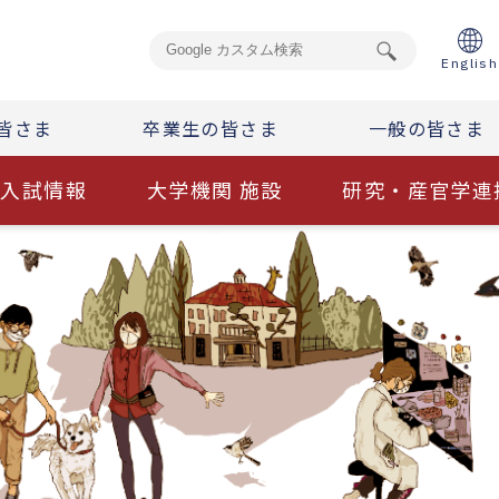
English
皆さま
卒業生の皆さま
一般の皆さま
入試情報
大学機関 施設
研究・産官学連