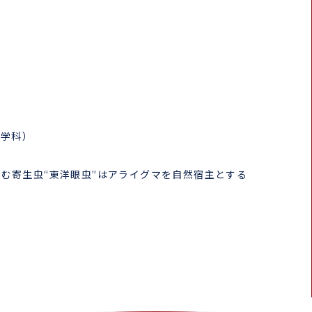
護学科）
む寄生虫“東洋眼虫”はアライグマを自然宿主とする