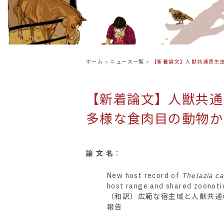
ホーム
>
ニュース一覧
>
【新着論文】人獣共通寄生
【新着論文】人獣共通
多様な食肉目の動物か
論 文 名
：
New host record of
Thelazia ca
host range and shared zoonoti
（和訳）広範な宿主域と人獣共通
報告