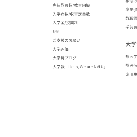
学修
専任教員数/教育組織
卒業(
入学者数/収容定員数
教職
入学金/授業料
学芸
規則
ご支援のお願い
大
大学評価
獣医
大学発ブログ
獣医
大学報「Hello, We are NVLU」
応用