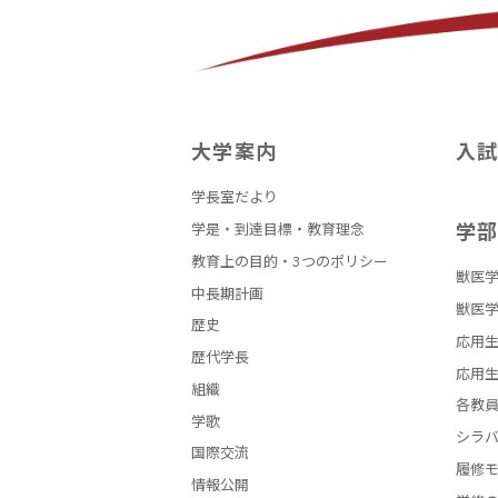
大学案内
入
学長室だより
学
学是・到達目標・教育理念
教育上の目的・3つのポリシー
獣医学
中長期計画
獣医学
歴史
応用生
歴代学長
応用生
組織
各教
学歌
シラ
国際交流
履修
情報公開