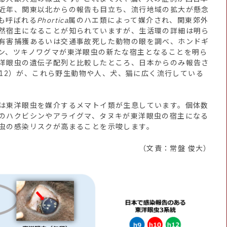
近年、関東以北からの報告も目立ち、流行地域の拡大が懸念
も呼ばれる
Phortica
属のハエ類によって媒介され、関東郊外
然宿主になることが知られていますが、生活環の詳細は明ら
有害捕獲あるいは交通事故死した動物の眼を調べ、ホンドギ
ン、ツキノワグマが東洋眼虫の新たな宿主となることを明ら
洋眼虫の遺伝子配列と比較したところ、日本からのみ報告さ
・h12）が、これら野生動物や人、犬、猫に広く流行している
は東洋眼虫を媒介するメマトイ類が生息しています。個体数
のハクビシンやアライグマ、タヌキが東洋眼虫の宿主になる
虫の感染リスクが高まることを示唆します。
（文責：常盤 俊大）