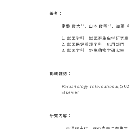
著者
：
1)
2)
常盤 俊大
、山本 俊昭
、加藤 
1. 獣医学科 獣医寄生虫学研究室
2. 獣医保健看護学科 応用部門
3. 獣医学科 野生動物学研究室
掲載雑誌
：
Parasitology International
,(20
Elsevier
研究内容
：
東洋眼虫は、眼の表面に寄生す