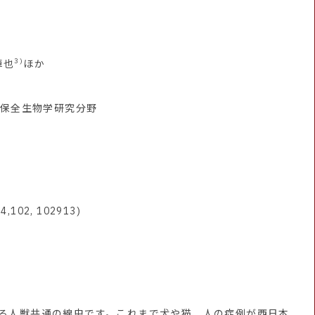
3)
卓也
ほか
 保全生物学研究分野
24,102, 102913)
る人獣共通の線虫です。これまで犬や猫、人の症例が西日本