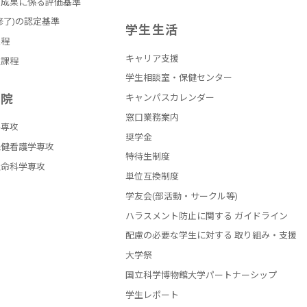
の成果に係る評価基準
修了)の認定基準
学生生活
課程
キャリア支援
員課程
学生相談室・保健センター
学院
キャンパスカレンダー
窓口業務案内
学専攻
奨学金
保健看護学専攻
特待生制度
生命科学専攻
単位互換制度
学友会(部活動・サークル等)
ハラスメント防止に関する ガイドライン
配慮の必要な学生に対する 取り組み・支援
大学祭
国立科学博物館大学パートナーシップ
学生レポート