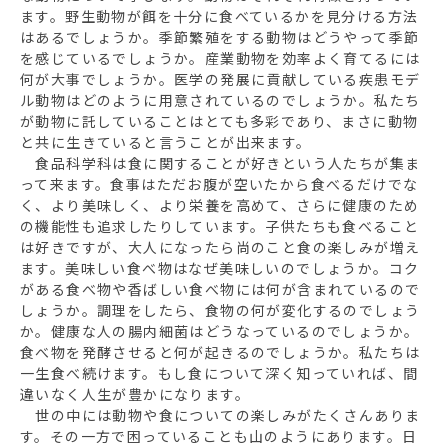
ます。野生動物が餌を十分に食べているかを見分ける方法
はあるでしょうか。季節繁殖をする動物はどうやって季節
を感じているでしょうか。産業動物を効率よく育てるには
何が大事でしょうか。医学の発展に貢献している疾患モデ
ル動物はどのように用意されているのでしょうか。私たち
が動物に託していることはとても多彩であり、まさに動物
と共に生きていると言うことが出来ます。
食品科学科は食に関することが好きという人たちが集ま
って来ます。食事はただお腹が空いたから食べるだけでな
く、より美味しく、より栄養を高めて、さらに健康のため
の機能性も追求したりしています。子供たちも食べること
は好きですが、大人になったら尚のこと食の楽しみが増え
ます。美味しい食べ物はなぜ美味しいのでしょうか。コク
がある食べ物や香ばしい食べ物には何が含まれているので
しょうか。調理をしたら、食物の何が変化するのでしょう
か。健康な人の腸内細菌はどうなっているのでしょうか。
食べ物を発酵させると何が起きるのでしょうか。私たちは
一生食べ続けます。もし食について深く知っていれば、間
違いなく人生が豊かになります。
世の中には動物や食についての楽しみがたくさんありま
す。その一方で困っていることも山のようにあります。日