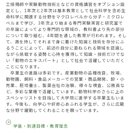
工授精師や実験動物技術士などの資格講習をオプション設
定とし、1年次と2年次は基本教育として社会科学を含め生
命科学に関連する分野をマクロレベルから分子・ミクロレ
ベルまで学び、3年次より始まる専門実験実習と研究室で
の卒論によってより専門的な領域の、教科書より先の部分
について取り組む、4年間を通した教育が行われます。そし
て、満を持してそれまで身に着けた知識と技術を存分にふ
るうことによって、前述の自分に委ねられる領域を認識し
ながら挑戦する姿勢と心持を獲得して知識・技術だけでな
い「動物のエキスパート」として社会で活躍していただく
ことになります。
卒業生の進路は多彩です。産業動物の品種改良、牧場、
動物園、飼料・食品メーカーでの営業・商品開発、卸・小
売業、胚培養士、製薬会社の治験、様々な検査、公務員な
ど、多彩な業種で活躍しています。動物科学のさらに上の
スペシャリストを目指して大学院に進学する卒業生もいま
す。今後も、向学心や好奇心あふれる学生が、さらに広範
な分野で躍動してくれることを願っています。
学是・到達目標・教育理念