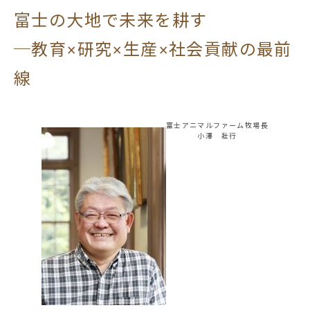
富士の大地で未来を耕す
─教育×研究×生産×社会貢献の最前
線
富士アニマルファーム牧場長
小澤 壯行