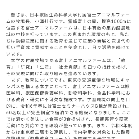
皆さま、日本獣医生命科学大学付属富士アニマルファー
ムの牧場長、小澤壯行です。霊峰富士の麓、標高1000mに
位置する富士アニマルファームは、日本有数の集約酪農地
域の中核を担っています。この恵まれた環境のもと、私た
ちは動物産業に関する教育を通じて産業の発展と次世代の
担い手育成に貢献することを使命とし、日々活動を続けて
います。
本学の付属牧場である富士アニマルファームは、「教
育」「研究」「生産」「社会貢献」の四つの指針を掲げ、
その実現に向けた取り組みを進めています。
まず、教育についてです。東京の交通至便な地域にキャ
ンパスを構える本学にとって、富士アニマルファームは獣
医学科、獣医保健看護学科、動物科学科、食品科学科にお
ける教育・研究に不可欠な施設です。学習環境の向上を目
的に、令和6年春には富士セミナーハウスB棟が新設され、
60名以上が完全個室で宿泊できる施設となりました。ここ
では温かく美味しい食事が3食提供され、長期実習や研究
活動にも対応できる環境が整っています。また、令和8年度
からは東京都三鷹市と連携し、市内学童を対象とした酪農
体験講座（酪農教育ファーム）を開講する予定です。