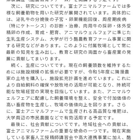
次に、研究についてです。富士アニマルファームでは多
様な飼養動物を用いた研究が展開されています。具体的に
は、泌乳牛の分娩後の子宮・卵巣機能回復、周産期疾病
（特にケトーシス）の診断・治療、肉用牛の採卵・体外受
精卵の作成、育成・肥育、アニマルウェルフェアに準じた
生乳生産システム、大学が行う酪農教育ファーム事業に関
する研究などがあります。このように付属牧場として常に
最新の知見を生み出し、教育と研究の両面から畜産業の発
展に貢献してまいります。
続く、生産についてです。現在の飼養頭数を維持するた
めには施設規模の拡張が必要ですが、令和5年度に隣接農
家の土地を購入し、施設拡充計画を進めています。これに
より自給飼料の確保や放牧地の活用が可能となり、持続可
能な牧場経営の実現を目指しています。また、アニマルウ
ェルフェアに配慮した飼養環境を整え、安全で付加価値の
高い畜産物を生産し、牧場の価値向上を図ります。さら
に、富士アニマルファームで生産される高品質な堆肥は、
大学周辺の市民農園などで有効活用する予定です。
最後に、社会貢献についてです。地域社会への貢献は、
富士アニマルファームの重要な使命の一つです。現在実施
している家畜人工授精師講習会や高大連携事業に加え、酪