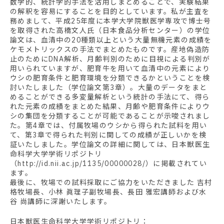
数学的、統計学的手法を活用しまとめることで、実験結果
の解釈を容易にすることを目的としています。私が主査を
務めまして、平成25年度に本学大学院獣医学専攻で博士号
を取得された高橋文人氏（日本食品分析センター）の学位
論文は、血清中の20種類以上という大量無機元素の成績を
ケモメトリックスの手法でまとめたものです。産地偽造防
止のためにDNA解析、月齢判別のために目視による判別が
用いられていますが、肥育牛を用いて血清中の元素により
ウシの肥育条件と肥育環境を分類できるかということを検
討いたしました（学位論文第3章）。大量のデータをまと
めることができる多変量解析という統計の手法にて、得ら
れた元素の成績をまとめた結果、月齢や肥育条件によりウ
シの集団を分類することが可能であることが示唆されまし
た。第4章では、付属牧場のウシから得られた試料を用い
て、第3章で得られた判別に関しての成績が正しいかを検
証いたしました。学位論文の詳細に関しては、日本獣医生
命科学大学学術リポジトリ
（http://id.nii.ac.jp/1135/00000028/）に掲載されてい
ます。
最後に、牧場での試料採取にご協力をいただきました 吉村
格牧場長、小林 眞理子副牧場長、長田 雅宏講師および水
谷 尚講師に深謝いたします。
日本獣医生命科学大学学術リポジトリ：