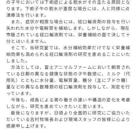
の子牛においては下痢症による脱水がその主たる原因とな
ります。下痢子牛の脱水が重度な場合には、人と同様に点
滴療法を行います。
また、症状が軽度な場合には、経口輸液剤の投与を行い
失われた水分や電解質を補給します。しかしながら、現在
市販されている経口輸液剤では、栄養補給の面で決して十
分とはいえません。
そこで、当研究室では、水分補給効果だけでなく栄養補
給効果も高められる経口輸液剤の研究を進めることにいた
しました。
方法としては、富士アニマルファームにおいて飼育され
ている日齢の異なる健康な状態の子牛数頭に、ミルク（代
用乳）とともに水分量、電解質量、糖分（主にブドウ糖）
量などの異なる数種類の経口輸液剤を投与して、測定を行
っています。
今後も、成長による胃の働きの違いや構造の変化を考慮
しながら、研究を進めていきたいと思います。
最後になりますが、日頃より全面的に研究にご協力いた
だいている吉村牧場長および現場スタッフの皆様に心より
感謝申し上げます。