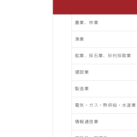
農業、林業
漁業
鉱業、採石業、砂利採取業
建設業
製造業
電気・ガス・熱供給・水道業
情報通信業