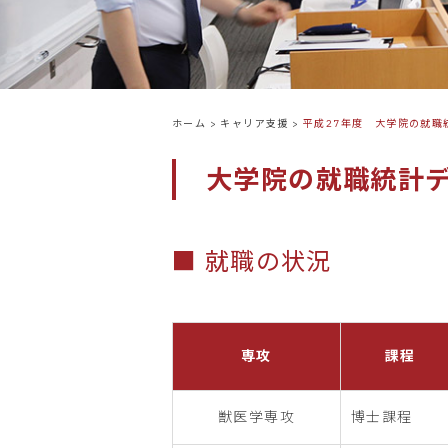
ホーム
>
キャリア支援
>
平成27年度 大学院の就職
大学院の就職統計
■ 就職の状況
専攻
課程
獣医学専攻
博士課程