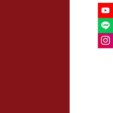
–
–
–
–
–
–
–
–
12
–
2
–