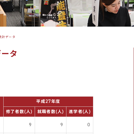
統計データ
データ
平成27年度
修了者数(人)
就職者数(人)
進学者(人)
9
9
0