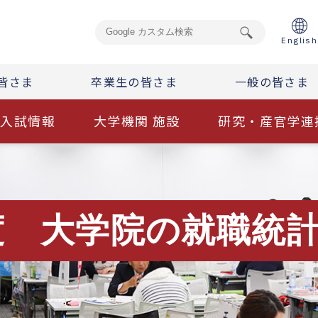
English
皆さま
卒業生の皆さま
一般の皆さま
入試情報
大学機関 施設
研究・産官学連
度 大学院の就職統