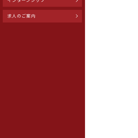
インターンシップ
求人のご案内
応用生命科学専攻
応用生命科学専攻
博士前期課程
博士後期課程