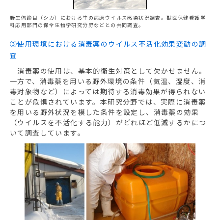
野生偶蹄目（シカ）における牛の病原ウイルス感染状況調査。獣医保健看護学
科応用部門の保全生物学研究分野などとの共同調査。
③使用環境における消毒薬のウイルス不活化効果変動の調
査
消毒薬の使用は、基本的衛生対策として欠かせません。
一方で、消毒薬を用いる野外環境の条件（気温、湿度、消
毒対象物など）によっては期待する消毒効果が得られない
ことが危惧されています。本研究分野では、実際に消毒薬
を用いる野外状況を模した条件を設定し、消毒薬の効果
（ウイルスを不活化する能力）がどれほど低減するかにつ
いて調査しています。