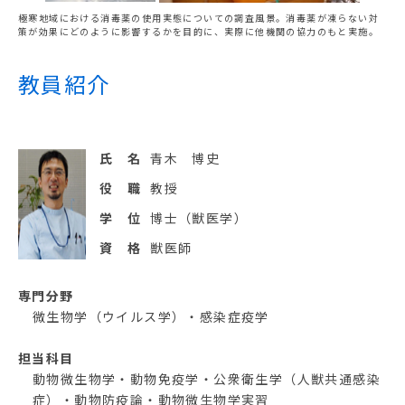
極寒地域における消毒薬の使用実態についての調査風景。消毒薬が凍らない対
策が効果にどのように影響するかを目的に、実際に他機関の協力のもと実施。
教員紹介
氏 名
青木 博史
役 職
教授
学 位
博士（獣医学）
資 格
獣医師
専門分野
微生物学（ウイルス学）・感染症疫学
担当科目
動物微生物学・動物免疫学・公衆衛生学（人獣共通感染
症）・動物防疫論・動物微生物学実習