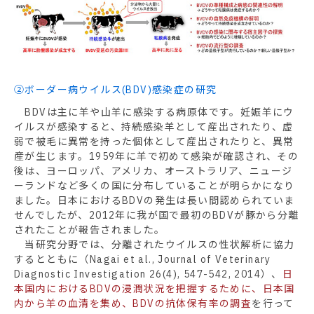
②ボーダー病ウイルス(BDV)感染症の研究
BDVは主に羊や山羊に感染する病原体です。妊娠羊にウ
イルスが感染すると、持続感染羊として産出されたり、虚
弱で被毛に異常を持った個体として産出されたりと、異常
産が生じます。1959年に羊で初めて感染が確認され、その
後は、ヨーロッパ、アメリカ、オーストラリア、ニュージ
ーランドなど多くの国に分布していることが明らかになり
ました。日本におけるBDVの発生は長い間認められていま
せんでしたが、2012年に我が国で最初のBDVが豚から分離
されたことが報告されました。
当研究分野では、分離されたウイルスの性状解析に協力
するとともに（Nagai et al., Journal of Veterinary
Diagnostic Investigation 26(4), 547-542, 2014）、
日
本国内におけるBDVの浸潤状況を把握するために、日本国
内から羊の血清を集め、BDVの抗体保有率の調査
を行って