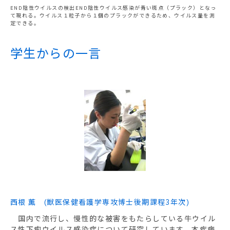
END陰性ウイルスの検出END陰性ウイルス感染が青い斑点（プラック）となっ
て現れる。ウイルス１粒子から１個のプラックができるため、ウイルス量を測
定できる。
学生からの一言
西根 薫 (獣医保健看護学専攻博士後期課程3年次)
国内で流行し、慢性的な被害をもたらしている牛ウイル
ス性下痢ウイルス感染症について研究しています。本疾病