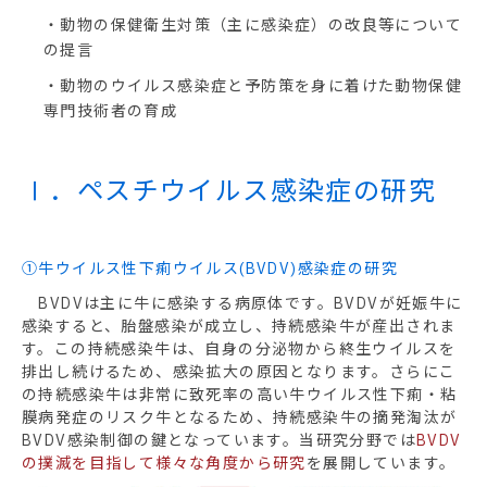
・動物の保健衛生対策（主に感染症）の改良等について
の提言
・動物のウイルス感染症と予防策を身に着けた動物保健
専門技術者の育成
Ⅰ．ペスチウイルス感染症の研究
①牛ウイルス性下痢ウイルス(BVDV)感染症の研究
BVDVは主に牛に感染する病原体です。BVDVが妊娠牛に
感染すると、胎盤感染が成立し、持続感染牛が産出されま
す。この持続感染牛は、自身の分泌物から終生ウイルスを
排出し続けるため、感染拡大の原因となります。さらにこ
の持続感染牛は非常に致死率の高い牛ウイルス性下痢・粘
膜病発症のリスク牛となるため、持続感染牛の摘発淘汰が
BVDV感染制御の鍵となっています。当研究分野では
BVDV
の撲滅を目指して様々な角度から研究
を展開しています。