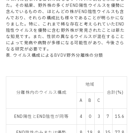
た。その結果、野外株の多くがEND陽性ウイルスを優勢に
含んでいるものの、ほとんどの株がEND陰性ウイルスも含
んでおり、それらの構成比も様々であることが明らかにな
りました。特に、これまで稀な存在と考えられていたEND
陰性ウイルスを優勢に含む野外株が発見されたことは新た
な知見です。また、性状の異なるウイルスが混在すること
によって発病や病勢が多様になる可能性があり、今後さら
なる研究が必要です。
表. ウイルス構成によるBVDV野外分離株の分類
地域
分離株内のウイルス構成
合計(%)
A
B
C
END陽性とEND陰性が同等
4
0
3
7
15.6
END陰性のみまたは優勢
8
19
8
35
77.8