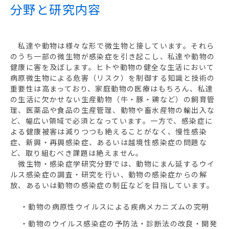
分野と研究内容
私達や動物は様々な形で微生物と接しています。それら
のうち一部の微生物が感染症を引き起こし、私達や動物の
健康に害を及ぼします。ヒトや動物の健全な生活において
病原微生物による危害（リスク）を制御する知識と技術の
重要性は高まっており、家庭動物の医療はもちろん、私達
の生活に欠かせない生産動物（牛・豚・鶏など）の飼育管
理、医薬品や食品の生産管理、動物や畜水産物の輸出入な
ど、幅広い領域で必須となっています。一方で、感染症に
よる健康被害は減りつつも絶えることがなく、慢性感染
症、新興・再興感染症、あるいは越境性感染症の問題な
ど、取り組むべき課題は絶えません。
微生物・感染症学研究分野では、動物にまん延するウイ
ルス感染症の調査・研究を行い、動物の感染症からの解
放、あるいは動物の感染症の制圧などを目指しています。
・動物の病原性ウイルスによる疾病メカニズムの究明
・動物のウイルス感染症の予防法・診断法の改良・開発