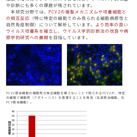
や診断にも多くの課題が残されています。
本研究分野では、
PCV2の複製メカニズムや培養細胞と
の相互反応
（特に特定の細胞でのみ見られる細胞病原性と
自然免疫制御）について解析しています。
より効率の良い
ウイルス培養系を確立し、ウイルス学的診断法の改良や病
原学的研究への展開
を目指しています。
PCV2感染細胞の細胞死の検出細胞を壊さないことで知られるPCV2が、特定
の細胞で細胞死（アポトーシス）を誘導することを発見（左非感染細胞、右
PCV感染細胞）。