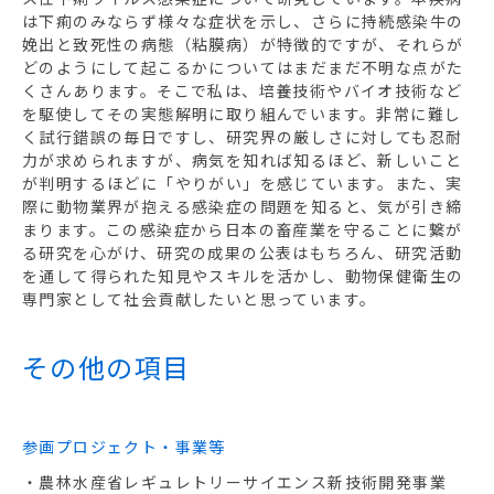
は下痢のみならず様々な症状を示し、さらに持続感染牛の
娩出と致死性の病態（粘膜病）が特徴的ですが、それらが
どのようにして起こるかについてはまだまだ不明な点がた
くさんあります。そこで私は、培養技術やバイオ技術など
を駆使してその実態解明に取り組んでいます。非常に難し
く試行錯誤の毎日ですし、研究界の厳しさに対しても忍耐
力が求められますが、病気を知れば知るほど、新しいこと
が判明するほどに「やりがい」を感じています。また、実
際に動物業界が抱える感染症の問題を知ると、気が引き締
まります。この感染症から日本の畜産業を守ることに繋が
る研究を心がけ、研究の成果の公表はもちろん、研究活動
を通して得られた知見やスキルを活かし、動物保健衛生の
専門家として社会貢献したいと思っています。
その他の項目
参画プロジェクト・事業等
・農林水産省レギュレトリーサイエンス新技術開発事業