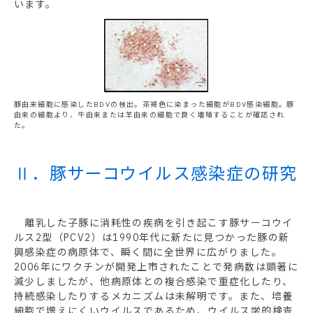
います。
豚由来細胞に感染したBDVの検出。茶褐色に染まった細胞がBDV感染細胞。豚
由来の細胞より、牛由来または羊由来の細胞で良く増殖することが確認され
た。
Ⅱ．豚サーコウイルス感染症の研究
離乳した子豚に消耗性の疾病を引き起こす豚サーコウイ
ルス2型（PCV2）は1990年代に新たに見つかった豚の新
興感染症の病原体で、瞬く間に全世界に広がりました。
2006年にワクチンが開発上市されたことで発病数は顕著に
減少しましたが、他病原体との複合感染で重症化したり、
持続感染したりするメカニズムは未解明です。また、培養
細胞で増えにくいウイルスであるため、ウイルス学的検査