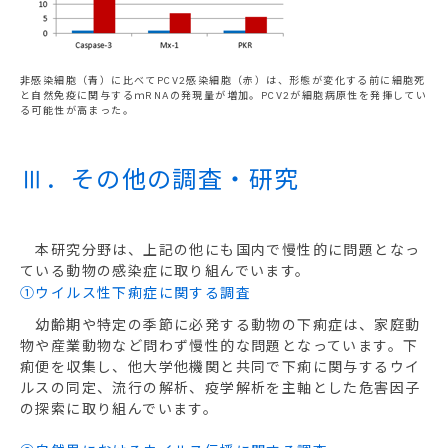
非感染細胞（青）に比べてPCV2感染細胞（赤）は、形態が変化する前に細胞死
と自然免疫に関与するｍRNAの発現量が増加。PCV2が細胞病原性を発揮してい
る可能性が高まった。
Ⅲ．その他の調査・研究
本研究分野は、上記の他にも国内で慢性的に問題となっ
ている動物の感染症に取り組んでいます。
①ウイルス性下痢症に関する調査
幼齢期や特定の季節に必発する動物の下痢症は、家庭動
物や産業動物など問わず慢性的な問題となっています。下
痢便を収集し、他大学他機関と共同で下痢に関与するウイ
ルスの同定、流行の解析、疫学解析を主軸とした危害因子
の探索に取り組んでいます。