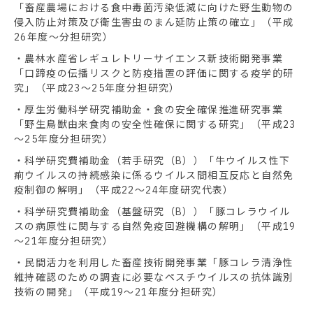
「畜産農場における食中毒菌汚染低減に向けた野生動物の
侵入防止対策及び衛生害虫のまん延防止策の確立」（平成
26年度～分担研究）
・農林水産省レギュレトリーサイエンス新技術開発事業
「口蹄疫の伝播リスクと防疫措置の評価に関する疫学的研
究」（平成23～25年度分担研究）
・厚生労働科学研究補助金・食の安全確保推進研究事業
「野生鳥獣由来食肉の安全性確保に関する研究」（平成23
～25年度分担研究）
・科学研究費補助金（若手研究（B））「牛ウイルス性下
痢ウイルスの持続感染に係るウイルス間相互反応と自然免
疫制御の解明」（平成22～24年度研究代表）
・科学研究費補助金（基盤研究（B））「豚コレラウイル
スの病原性に関与する自然免疫回避機構の解明」（平成19
～21年度分担研究）
・民間活力を利用した畜産技術開発事業「豚コレラ清浄性
維持確認のための調査に必要なペスチウイルスの抗体識別
技術の開発」（平成19～21年度分担研究）