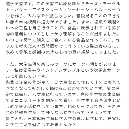
造学実習です。この実習では原材料からチーズ・ヨーグル
ト・バター・アイスクリーム・ソーセージ・ハム・ベーコ
ンを作り、みんなで試食しました。普段見ることのできな
い豚の半丸枝肉は迫力がありました。また、塩漬や燻製と
いった工程を自ら行うことで、食品に表示されている添加
物の意義についてもしっかり理解することが出来ました。
いつもは簡単に購入して食べている食品を作ってみて、作
り方を考えた人や長時間かけて作っている製造者の方に、
改めて尊敬と感謝の気持ちを持つ良い経験になりました。
また、大学生活の楽しみの一つにサークル活動がありま
す。私は愛奏会ウインドアンサンブルという吹奏楽サーク
ルに所属しています。
先輩と後輩の仲が良く、研究室などで忙しく十分に参加で
きなくなっても楽しく続けることができています。夏の合
宿では毎年、八丈島に行っています。島の小学校の体育館
でミニコンサートを開かせて貰い、小学生と合同演奏とい
う形で交流活動をしています。他のサークルでも、それぞ
れの特徴を生かして様々な活動を行っているようです。
皆さんも、日本獣医生命科学大学の食品科学科で、充実し
た学生生活を過ごしてみませんか？