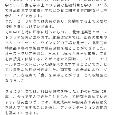
学といった食を学ぶ上での必要な基礎科目を学び、３年次
で食品衛生学や栄養化学などの食に関する専門的な科目を
学ぶことができます。
また、２、３年次では実習があり、実験をする上で必要な
技術を身につけていきます。
その中でも特に印象に残ったものに、北海道実習とオース
トラリア実習があります。北海道実習では、函館の市場や
ハム・ソーセージ、ワインなどの工場を見学し、北海道の
特産品や各々の製品の製造過程を知ることができました。
オーストラリア実習は、日本とは違った食材や市場、文化
を直接見て体験することができたと同時に、シドニーやゴ
ールドコーストといった観光地を見学することができ、と
ても貴重な体験が出来ました。両実習への参加により、グ
ローバルな視点で「食」を学ぶことができ、とても勉強に
なりました。
さらに３年次では、各自が興味を持った分野の研究室に所
属し、今まで学んできたことを活かして研究を進めていき
ます。研究室のゼミでは、研究成果の中間発表や英語論文
を読んで発表することを通し、プレゼンテーションの能力
を高めていきます。