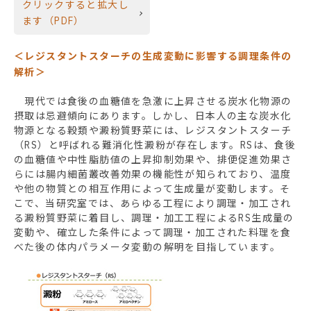
クリックすると拡大し
ます（PDF）
＜レジスタントスターチの生成変動に影響する調理条件の
解析＞
現代では食後の血糖値を急激に上昇させる炭水化物源の
摂取は忌避傾向にあります。しかし、日本人の主な炭水化
物源となる穀類や澱粉質野菜には、レジスタントスターチ
（RS）と呼ばれる難消化性澱粉が存在します。RSは、食後
の血糖値や中性脂肪値の上昇抑制効果や、排便促進効果さ
らには腸内細菌叢改善効果の機能性が知られており、温度
や他の物質との相互作用によって生成量が変動します。そ
こで、当研究室では、あらゆる工程により調理・加工され
る澱粉質野菜に着目し、調理・加工工程によるRS生成量の
変動や、確立した条件によって調理・加工された料理を食
べた後の体内パラメータ変動の解明を目指しています。