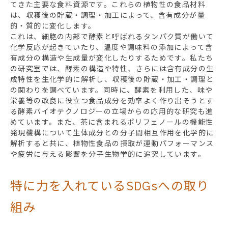
てきた主要な食料資源です。これらの植物性の食品材料
は、収穫後の貯蔵・調理・加工によって、含有成分が量
的・質的に変化します。
これは、細胞の内部で酵素と呼ばれるタンパク質が働いて
化学反応が起きていたり、温度や調味料の添加によって含
有成分の構造や生成量が変化したりするためです。私たち
の研究室では、酵素の構造や特性、さらには含有成分の生
成特性を生化学的に解析し、収穫後の貯蔵・加工・調理と
の関わりを調べています。同時に、酵素を利用した、味や
栄養等の改良に役立つ食品成分を効率よく作り出そうとす
る酵素バイオテクノロジーの立場からの応用的な研究も進
めています。また、茶に含まれるポリフェノールの機能性
発現機構について生体成分との分子間相互作用を化学的に
解析すると共に、植物性食品の摂取が運動パフォーマンス
や疲労に与える影響を分子生物学的に追究しています。
特に力を入れているSDGsへの取り
組み