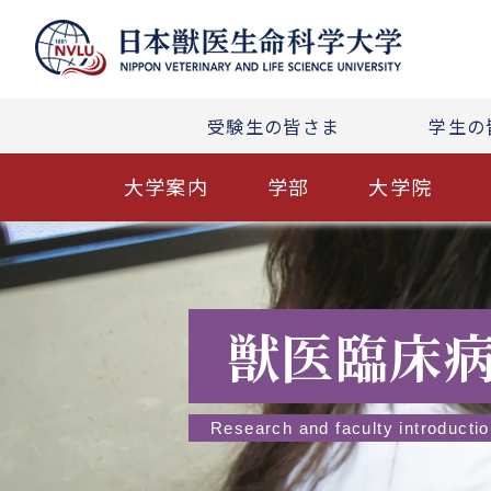
受験生の皆さま
学生の
大学案内
学部
大学院
獣医臨床
Research and faculty introducti