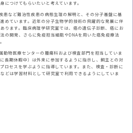
身につけてもらいたいと考えています。
疾患など難治性疾患の病態生理の解明と、その分子基盤に基
を進めています。近年の分子生物学的技術の飛躍的な発展に伴
つあります。臨床病理学研究室では、癌の遺伝子診断、癌にお
法の開発、さらに免疫担当細胞やDNAを用いた癌免疫療法
す。
属動物医療センターの腫瘍科および検査部門を担当していま
特に長期休暇中）は外来に参加するように指示し、飼主との対
のプロセスを学ぶように指導しています。また、検査・診断に
本などは学習材料として研究室で利用できるようにしていま