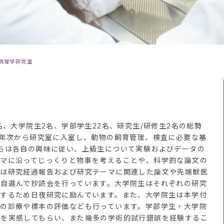
病理学研究室
、大学院生2名、学部学生22名、研究生/研修生2名の総勢
3年次から研究室に入室し、動物の飼育管理、検査に必要な基
らは各自の興味に従い、上級生について実験およびデータの
ーマに沿ってじっくりと物事を考えることや、科学的な論文の
では研究経過報告および研究テーマに関連した論文や先端獣医
各自選んで抄読会を行っています。大学院生はそれぞれの研究
成するため日夜研究に励んでいます。また、大学院生は本学付
来の診療や標本の評価なども行っています。学部学生・大学院
さを実感してもらい、また幾多の学術的試行錯誤を経験するこ