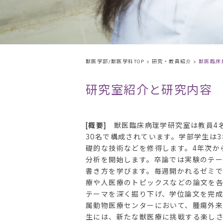
獣医学部/獣医学科TOP
>
研究・教員紹介
>
獣医臨床
研究室紹介と研究内容
[概要]
獣医臨床病理学研究室は教員4名
30名で構成されています。学部学生は
礎的な技術などを修得します。4年次か
分析を開始します。卒論では実験のテ
書き方を学びます。毎週開かれるゼミ
療や人医療のトピックスなどの論文を
テーマを深く掘り下げ、学位論文を完
属動物医療センターにおいて、腫瘍外
生には、新たな獣医療に挑戦する楽し