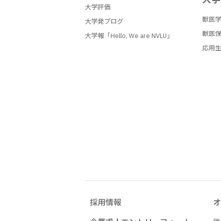
大学評価
獣医
大学発ブログ
獣医
大学報「Hello, We are NVLU」
応用
採用情報
オ