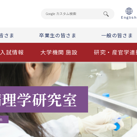
English
皆さま
卒業生の皆さま
一般の皆さま
入試情報
大学機関 施設
研究・産官学連
病理学研究室
on