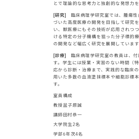
とで理論的な思考力と独創的な発想力を
[研究]
臨床病理学研究室では、腫瘍性
づいた高度医療の開発を目指して研究
い、獣医療にもその技術が応用されつ
ける特定の分子機構を狙った分子標的療
の開発など幅広く研究を展開していま
[診療]
臨床病理学研究室の教員は、付
す。学生には授業・実習のない時間（
応から診断・治療まで、実践的な臨床
用いた多数の血液塗抹標本や細胞診標
す。
室員構成
教授盆子原誠
講師田村恭一
大学院生2名
学部6年次4名