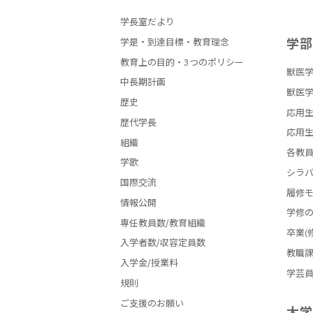
学長室だより
学
学是・到達目標・教育理念
教育上の目的・3つのポリシー
獣医学
中長期計画
獣医学
歴史
応用生
歴代学長
応用生
組織
各教
学歌
シラ
国際交流
履修
情報公開
学修
専任教員数/教育組織
卒業(
入学者数/収容定員数
教職
入学金/授業料
学芸
規則
ご支援のお願い
大